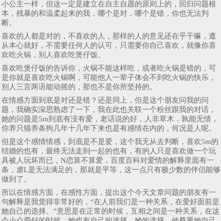
小公主一样，但这一定是建立在自主自愿的原则上的，回归问题根
本，残暴的和温柔起来的我，哪个是对，哪个是错，你也无法判
断。
喜欢的人都是对的，不喜欢的人，那样的人的意见还在乎干嘛，遵
从本心就好，不需要任何人的认可，只需要你自己喜欢，就像你喜
欢吃火锅，别人喜欢吃煲仔饭。
喜欢吃煲仔饭的告诉你，火锅不能这样吃，或者吃火锅是错的，可
是你就是喜欢吃火锅啊，可能他人一辈子体会不到吃火锅的快乐，
别人三言两语能动摇的，那也不是你所坚持的。
在情感方面到底是对还是错？还是同上，但是这个朋友问我的问
题，我确实深思熟虑了一下，我在此也关联一个粉丝跟我的对话，
她的问题是5m到底有没有爱，老话说的好，人非草木，孰能无情，
你养只猫养条狗几年十几年下来也是有感情在内的，何况是人呢。
但是这个感情情感，到底是不是爱，这个我无从去判断，喜欢5m的
结婚的也有，最终无法走到一起的也有，有的人只是喜欢做一个玩
具被人玩坏而已，N恋算不算爱，百度百科对爱情的解释里面有一
条，虐L是无法满足的，那就是平等，这一点只有极少数的伴侣能够
做到了。
所以在情感方面，在感性方面，提出这个今天文章问题的朋友有一
句解释是我觉得非常好的，“在人前我们是一种关系，在爱好面前是
她自己的选择。”意思是在正常的时候，互相之间是一种关系，在这
个小众爱好的时候，她也有自己的选择，她的选择，他尊重她自己