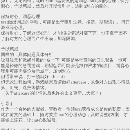
掉）。无论如何，此时的dom需要做的是洞悉brat此刻的心理，保持
耐心，予以惩戒，然后对其慢慢引导，达到tj对方的目的。
保持耐心、洞悉心理
brat做出调皮的举动，可能是出于吸引注意、撒娇、期望惩罚、博弈
游戏等心理。
保持耐心，了解这些心理，才能根据情况对症下药。也不至于因不
了解对方的心理而产生不满，加深隔阂。
予以惩戒
同样的，具体问题具体分析。
吸引注意和撒娇导致的“皮一下”可能是略带宠溺的口头警告，也可
能是轻微的惩罚游戏；期望惩罚可能会是故作严肃的tj项目；博弈心
理则可能需要你展示威严、压制对方。
但通常来说，打一顿就好（bushi）
但无论过程如何，游戏结束后请做好aftercare，以免对方出现心情低
落、沮丧、迷茫等情绪。
（关于aftercare的详情以后也许会出文更新…大概？）
引导tj
作为一个合格的支配者、管教者，带领brat获得成长是你的职责，因
此在前文的基础上，随时关注brat的心理动态，及时调整tj方案，才
能锦上添花，让brat心悦诚服。