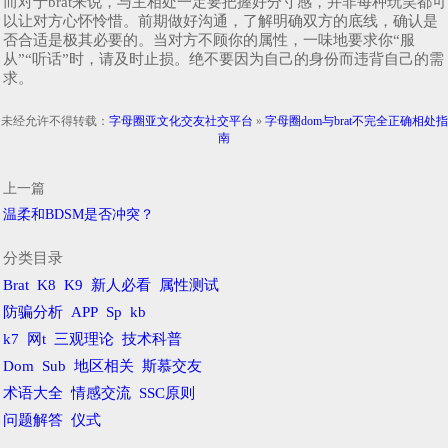
而对于brat来说，与主相处一定要把握好分寸感，并非每种玩笑都可
以让对方心怀怜惜。前期做好沟通，了解明确双方的底线，确认是
否合适是极其必要的。当对方不顾你的属性，一味地要求你“服
从”“听话”时，请及时止损。绝不要因为自己的身份而违背自己的需
求。
未经允许不得转载：
字母圈亚文化交友社交平台
»
字母圈dom与brat不完全正确相处指
南
上一篇
温柔和BDSM是否冲突？
分类目录
Brat
K8
K9
新人必看
属性测试
防骗分析
APP
Sp
kb
k7
网t
三观理论
技术科普
Dom
Sub
地区相关
斯慕交友
术语大全
情感交流
SSC原则
问题解答
仪式