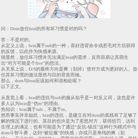
问：Dom放任brat的所有坏习惯是对的吗？
答：不是对的。
从定义上说，brat属于sub的一种，喜好违背命令或惹毛对方后获得
的反馈，以此作为快感来源。
很显然，放任坏习惯并无法满足brat的需求，反而容易让其萌生
出“对方可能是个five”的想法。
从关系上说，D/S的最终方向是爽（划掉）使对方成为更好的人。放
任其坏习惯的做法显然与目的背道而驰。
那么，dom与brat应该如何和谐相处呢？
以下正文。
从直觉上看，brat的违抗与sub的服从似乎是一对反义词，这也是许
多人认为brat是“伪m”的理由。
热知识：brat属于sub，不属于m。
然而事实并非如此，brat的违抗，是建立在对dom的底线有了足够了
解的情况下进行的。其目的也许是为了惹怒对方，获得惩罚，达到
生理上的满足；也有可能是为了通过“反抗-镇压”这种行为模式中与
dom斗智斗勇，达到“被征服”的快感；亦或只是单纯的爽（划