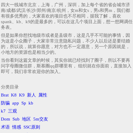
四大一线城市北京，上海，广州，深圳，加上每个省的省会城市济
南/成都/武汉/长沙/郑州/南京/杭州，女m和女s，男s和男m，我们都
有很多优秀的，大家喜欢的项目也不尽相同，据我了解，喜欢
spank、kb、k9的是最多的，可以在这几个项目上面，想一想网调任
务表。
但是如果你想找地级市或者是县级市，这是几乎不可能的事情，因
为这是小众圈子，大家非常注意隐私问题，不少人以后还是要结婚
的，所以说，就算你愿意，对方也不一定愿意，另一个原因就是，
小地方的资源也是相当少的。
当你看到这篇文章的时候，其实你就已经找到了圈子，所以不要再
问字母圈微信群，斯慕圈qq群哪里有， 组织就在你面前，直接加入
即可，我们非常欢迎你的加入。
分类目录
Brat
K8
K9
新人
属性
防骗
app
Sp
kb
k7
三观
Dom
Sub
地区
5m交友
术语
情感
SSC原则