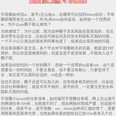
字母圈如何找m，新手s怎么收m，在哪里可以找到bdsm组织，字母
圈群哪里有怎么加入，作为s和dom如何提高，如何收一个优秀的
m，为什么sm圈子那么难找？
当然难找了，为什么呢，因为这种圈子其实风险还是挺高的，无论
是对男生还是女生，比如说可能会涉及到安全和隐私方面的问题，
一个不小心让身边的朋友和同事知道了，或者说出现其他的问题。
而且斯慕圈不是主流，各个平台对字母圈相关的话题，都是进行封
禁的，所以你是很难搜到的，但是这是不是意味着，不能加入这个
圈子呢。
如果说你想找到一个好的圈子，想收一个优秀的m或者sub，这个是
需要花一些时间的，不要太着急，也不要没有耐心，只要坚持下
去，肯定是可以遇到合适的，m也是一样的
这也不是的，圈子还是可以加入的，也有很多相关的社区，比如说
自目社和稀慕社，就是非常不错的，新手的话，一定要注意安全和
隐私方面的问题。
字母圈小m/sub的任务清单，如何编写字母圈任务呢，网上怎么搜不
到网调任务100例，当然搜不到了，现在网络封禁很严重，别说搜不
到任务，很多平台，连字母圈、sm、bdsm这种词汇都封禁了，需要
用斯慕和思慕来代替，当然如果你真的想给自己的小m发布几个任