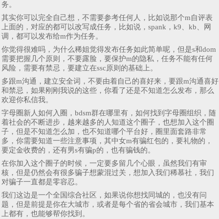
务。
其实你可以完全自己想，不需要参考任何人，比如说那个m自评表
上面的，对应的都可以改写成任务，比如说，spank，k9、kb、网
调，都可以发布给m作为任务。
你觉得很难吗，为什么稀姐觉得发布任务如此简单呢，但是s和dom
需要把握几个原则，不要露脸，要保护m的隐私，任务不能有任何
风险，需要有禁忌，要建立在ssc原则的基础上。
多跟m沟通，建立安全词，不要由着自己的喜好来，要跟m沟通喜好
和禁忌，如果刚刚我说的这些，你看了还是不知道怎么发布，那么
欢迎你私信我。
字母圈新人如何入圈，bdsm群在哪里有，如何找到字母圈组织，随
着社会的不断进步，越来越多的人知道这个圈子，也想加入这个圈
子，但是不知道怎么加，也不知道哪个平台好，圈里面套路非常
多，你需要知道一些注意事项，其中女m有骗红包的，要礼物的，
要定金收费的，还有男s有骗p的，也有骗钱的。
在你加入这个圈子的时候，一定要多留几个心眼，虽然我们有审
核，但是仍然会有很多骗子想蒙混过关，想加入我们稀慕社，我们
对骗子一直都是零容忍。
我们这边是一个全国综合社区，如果说你想找同城的，也没有问
题，但是前提是你在大城市，或者是每个省的省会城市，我们基本
上都有，也能够帮你找到。