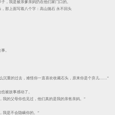
养子，我是被亲爹亲妈扔在他们家门口的。
，那上面写着八个字：高山抛石 永不回头
往事。
么沉重的过去，难怪你一直喜欢收藏石头，原来你是个弃儿……”
他也被故事感动了。
儿，我的父母你也见过，他们真的是我的亲爸亲妈。”
，我是不会隐瞒你的。”