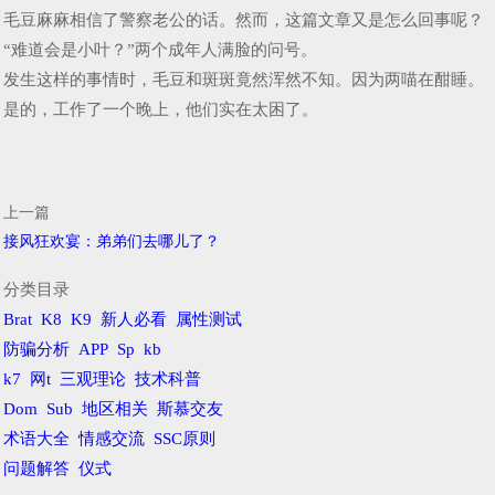
毛豆麻麻相信了警察老公的话。然而，这篇文章又是怎么回事呢？
“难道会是小叶？”两个成年人满脸的问号。
发生这样的事情时，毛豆和斑斑竟然浑然不知。因为两喵在酣睡。
是的，工作了一个晚上，他们实在太困了。
上一篇
接风狂欢宴：弟弟们去哪儿了？
分类目录
Brat
K8
K9
新人必看
属性测试
防骗分析
APP
Sp
kb
k7
网t
三观理论
技术科普
Dom
Sub
地区相关
斯慕交友
术语大全
情感交流
SSC原则
问题解答
仪式