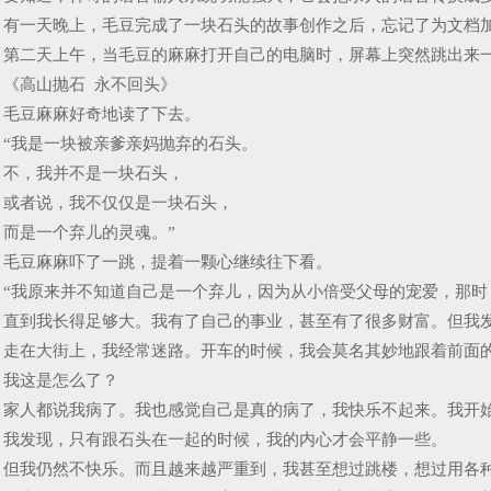
有一天晚上，毛豆完成了一块石头的故事创作之后，忘记了为文档
第二天上午，当毛豆的麻麻打开自己的电脑时，屏幕上突然跳出来
《高山抛石 永不回头》
毛豆麻麻好奇地读了下去。
“我是一块被亲爹亲妈抛弃的石头。
不，我并不是一块石头，
或者说，我不仅仅是一块石头，
而是一个弃儿的灵魂。”
毛豆麻麻吓了一跳，提着一颗心继续往下看。
“我原来并不知道自己是一个弃儿，因为从小倍受父母的宠爱，那
直到我长得足够大。我有了自己的事业，甚至有了很多财富。但我
走在大街上，我经常迷路。开车的时候，我会莫名其妙地跟着前面
我这是怎么了？
家人都说我病了。我也感觉自己是真的病了，我快乐不起来。我开
我发现，只有跟石头在一起的时候，我的内心才会平静一些。
但我仍然不快乐。而且越来越严重到，我甚至想过跳楼，想过用各