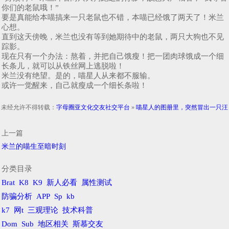
你们的老鼠哦！”
要是真能给本喵搞来一只老鼠也不错，本喵已经饿了两天了！米兰
心想。
直到这天傍晚，米兰也没有等到她期待中的老鼠，两只大狗也不见
踪影。
现在只有一个办法：熬着，并把自己饿瘦！把一团肉球饿成一个细
长条儿，就可以从铁丝网上逃脱啦！
米兰没有绝望。是的，喵星人从来都不服输。
或许一觉醒来，自己就瘦成一个细长条啦！
未经允许不得转载：
字母圈亚文化交友社交平台
»
喵星人的图册里，突然冒出一只汪
上一篇
米兰的喵生至暗时刻
分类目录
Brat
K8
K9
新人必看
属性测试
防骗分析
APP
Sp
kb
k7
网t
三观理论
技术科普
Dom
Sub
地区相关
斯慕交友