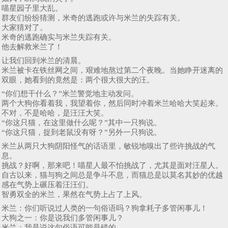
喵星园子里大乱。
群友们纷纷猜测，米奇的逃跑或许与米兰的失踪有关。
大家猜对了。
米奇的逃跑确实与米兰失踪有关。
他去解救米兰了！
让我们回到米兰的清晨。
米兰被卡在铁丝网之间，艰难地熬过第二个夜晚。当她睁开迷离的
双眼，她看到的竟然是：两个很大很大的汪。
“你们想干什么？”米兰警觉地主动发问。
两个大狗你看着我，我望着你，然后同时冲着米兰哈哈大笑起来。
不对，不是哈哈，是汪汪大笑。
“你这只猫，在这里做什么呢？”其中一只狗说。
“你这只猫，捉到老鼠没有呀？”另外一只狗说。
米兰从两只大狗阴阳怪气的话语里，敏锐地嗅出了些许挑战的气
息。
挑战？好啊，那来吧！喵星人最不怕挑战了，尤其是面对汪星人。
自古以来，猫与狗之间总是争斗不息，而猫总是以莫名其妙的优越
感在气势上碾压着汪汪们。
智勇双全的米兰，果然在气势上占了上风。
米兰：你们听说过人类的一句俗语吗？狗拿耗子多管闲事儿！
大狗之一：你是说我们多管闲事儿？
米兰：我是说这句俗语可能是错的。