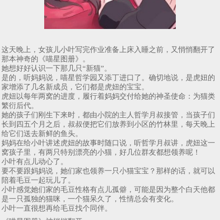
这天晚上，女孩儿小叶写完作业准备上床入睡之前，又悄悄翻开了
那本神奇的《喵星图册》。
她想好好认识一下那几只“新猫”。
是的，听妈妈说，喵星哲学园又添丁进口了。确切地说，是虎妞的
家增添了几名新成员，它们都是虎妞的宝宝。
虎妞以每年两窝的进度，履行着妈妈交付给她的神圣使命：为猫类
繁衍后代。
她的孩子们刚生下来时，都由小院的主人哲学月叔接管，当孩子们
长到四五个月之后，叔叔便把它们放养到小区的竹林里，每天晚上
给它们送去新鲜的鱼头。
妈妈在给小叶讲述虎妞的故事时随口说，听哲学月叔讲，虎妞这一
窝孩子里，有两只特别漂亮的小猫，好几位群友都想领养呢！
小叶有点儿动心了。
要不要跟妈妈说，她们家也领养一只小猫宝宝？那样的话，就可以
陪着毛豆一起玩儿了。
小叶感觉她们家的毛豆性格有点儿孤僻，可能是因为整个白天他都
是一只孤独的猫咪，一个猫呆久了，性情总会有变化。
小叶一直很想再给毛豆找个同伴。