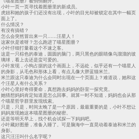
《喵星图册》被悄悄翻开。
小叶一页一页寻找着图册里的新成员。
虎妞和她的孩子们还没有出现，小叶的目光却被锁定在其中一幅页
面上了。
什么情况？
有没有搞错？
怎么会突然冒出来一只……汪星人！
这家伙是谁呀？怎么跑进了喵星图册？
小叶仔细打量着这个不速之客。
这是一只棕色的泰迪，圆圆的脑门，两只黑色的眼睛像乌溜溜的玻
璃球，看上去还是蛮可爱的。
小叶发现，小狗占据的这个画面上，不远处，似乎还有一个喵星人
的身影，从毛色和形体上看，有点儿像大胖蓝猫米兰。
米兰跟这只泰迪为什么会同时出现在一个页面上？难道说，她和这
个汪星人有什么关系？
小叶心里好奇得要命，真想跑去妈妈的卧室一探究竟。
她猜想妈妈肯定知道是怎么回事。就算一时不知道，妈妈也会从那
个喵星哲学群里发现线索。
只是，只是，时间太晚了是一个原因，最最重要的是，小叶不想让
妈妈发现她这本喵星图册的秘密。
还是等明天早上，找个机会试探一下妈妈吧。
小叶藏好图册，准备入睡了。可是脑海中一直晃动着泰迪和米兰的
身影。
这只汪汪叫什么名字呢？