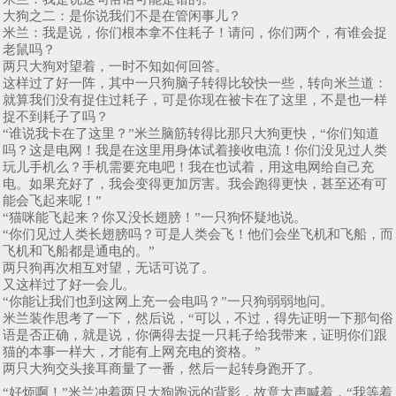
大狗之二：是你说我们不是在管闲事儿？
米兰：我是说，你们根本拿不住耗子！请问，你们两个，有谁会捉
老鼠吗？
两只大狗对望着，一时不知如何回答。
这样过了好一阵，其中一只狗脑子转得比较快一些，转向米兰道：
就算我们没有捉住过耗子，可是你现在被卡在了这里，不是也一样
捉不到耗子了吗？
“谁说我卡在了这里？”米兰脑筋转得比那只大狗更快，“你们知道
吗？这是电网！我是在这里用身体试着接收电流！你们没见过人类
玩儿手机么？手机需要充电吧！我在也试着，用这电网给自己充
电。如果充好了，我会变得更加厉害。我会跑得更快，甚至还有可
能会飞起来呢！”
“猫咪能飞起来？你又没长翅膀！”一只狗怀疑地说。
“你们见过人类长翅膀吗？可是人类会飞！他们会坐飞机和飞船，而
飞机和飞船都是通电的。”
两只狗再次相互对望，无话可说了。
又这样过了好一会儿。
“你能让我们也到这网上充一会电吗？”一只狗弱弱地问。
米兰装作思考了一下，然后说，“可以，不过，得先证明一下那句俗
语是否正确，就是说，你俩得去捉一只耗子给我带来，证明你们跟
猫的本事一样大，才能有上网充电的资格。”
两只大狗交头接耳商量了一番，然后一起转身跑开了。
“好烦啊！”米兰冲着两只大狗跑远的背影，故意大声喊着，“我等着