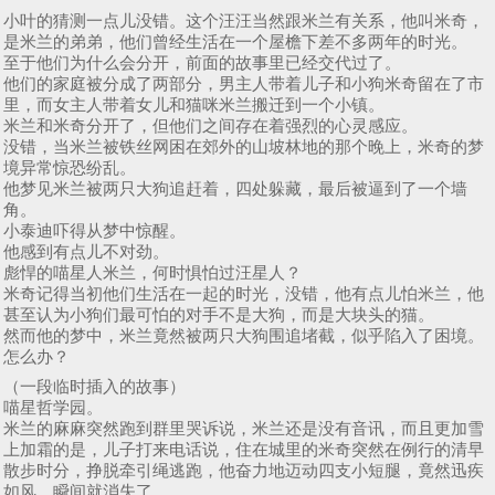
小叶的猜测一点儿没错。这个汪汪当然跟米兰有关系，他叫米奇，
是米兰的弟弟，他们曾经生活在一个屋檐下差不多两年的时光。
至于他们为什么会分开，前面的故事里已经交代过了。
他们的家庭被分成了两部分，男主人带着儿子和小狗米奇留在了市
里，而女主人带着女儿和猫咪米兰搬迁到一个小镇。
米兰和米奇分开了，但他们之间存在着强烈的心灵感应。
没错，当米兰被铁丝网困在郊外的山坡林地的那个晚上，米奇的梦
境异常惊恐纷乱。
他梦见米兰被两只大狗追赶着，四处躲藏，最后被逼到了一个墙
角。
小泰迪吓得从梦中惊醒。
他感到有点儿不对劲。
彪悍的喵星人米兰，何时惧怕过汪星人？
米奇记得当初他们生活在一起的时光，没错，他有点儿怕米兰，他
甚至认为小狗们最可怕的对手不是大狗，而是大块头的猫。
然而他的梦中，米兰竟然被两只大狗围追堵截，似乎陷入了困境。
怎么办？
（一段临时插入的故事）
喵星哲学园。
米兰的麻麻突然跑到群里哭诉说，米兰还是没有音讯，而且更加雪
上加霜的是，儿子打来电话说，住在城里的米奇突然在例行的清早
散步时分，挣脱牵引绳逃跑，他奋力地迈动四支小短腿，竟然迅疾
如风，瞬间就消失了。