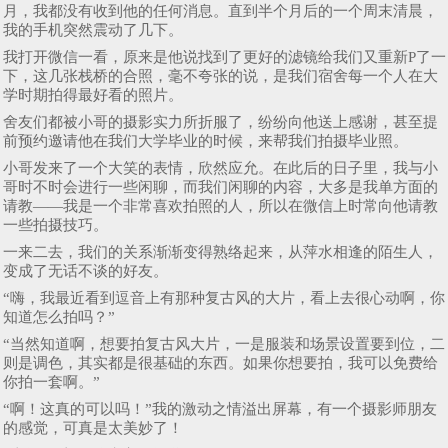
月，我都没有收到他的任何消息。直到半个月后的一个周末清晨，
我的手机突然震动了几下。
我打开微信一看，原来是他说找到了更好的滤镜给我们又重新P了一
下，这几张栈桥的合照，毫不夸张的说，是我们宿舍每一个人在大
学时期拍得最好看的照片。
舍友们都被小哥的摄影实力所折服了，纷纷向他送上感谢，甚至提
前预约邀请他在我们大学毕业的时候，来帮我们拍摄毕业照。
小哥发来了一个大笑的表情，欣然应允。在此后的日子里，我与小
哥时不时会进行一些闲聊，而我们闲聊的内容，大多是我单方面的
请教——我是一个非常喜欢拍照的人，所以在微信上时常向他请教
一些拍摄技巧。
一来二去，我们的关系渐渐变得熟络起来，从萍水相逢的陌生人，
变成了无话不谈的好友。
“嗨，我最近看到逗音上有那种复古风的大片，看上去很心动啊，你
知道怎么拍吗？”
“当然知道啊，想要拍复古风大片，一是服装和场景设置要到位，二
则是调色，其实都是很基础的东西。如果你想要拍，我可以免费给
你拍一套啊。”
“啊！这真的可以吗！”我的激动之情溢出屏幕，有一个摄影师朋友
的感觉，可真是太美妙了！