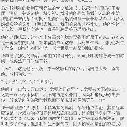
的是我们基本上每半个月，还会出去拍一次私房。
后来我顺利的收到了研究生的录取通知书，我第一时间订好了餐
厅、酒店，并邀请他一块庆祝。我激动的描绘着我们未来的生活，
我想在未来的某个时间和他自然而然的确认一段长期甚至可以步入
婚姻殿堂的关系，但那天晚上，我们的聚餐并不愉快。他的情绪十
分低落，跟我的交谈也一直是那种爱答不理的状态。
他的这种状态，让本来十分高兴的我也变得不舒服了起来。这本来
是一餐庆祝的晚餐，结果被搞成了这样。我有些生气，追问他发生
了什么，但他却闭口不谈，眼神也是一副空洞洞的模样。
我取消了预定的酒店，跟他在路口分别。知道我即将转身离开的时
候，他突然开口叫住了我。
“小欣。”这是他今天晚上第一次喊我的名字，我回过头去，望着
他。“对不起。”
“到底发生了什么？”我追问。
他叹了一口气，开口道：“我要离开这里了，我要去美国读PHD了，
之前一直不敢跟你讲，我不知道怎么开口，因为我也很担心失去
你，所以听到你的激动我反而不是滋味好像骗了你一样”
我一瞬间整个人愣住，手指紧紧的攥着，呆呆地望着他，其实这本
应该是一次双向的祝贺但是我却说不出口，是的我感受到了欺骗，
相处这么久他从未与我提到留学的事情，留学绝非草率的决定，他
对我撒了个谎，但是我却生不起气来，因为如果不是他的存在我可