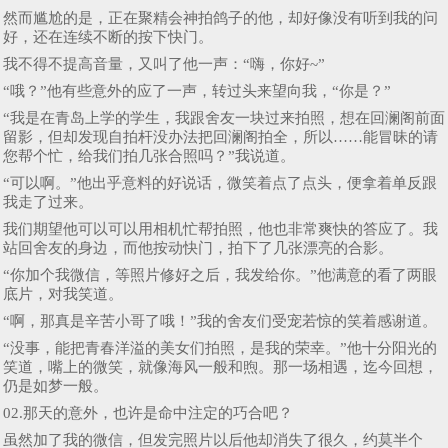
然而尴尬的是，正在聚精会神拍鸽子的他，却好像没有听到我的问
好，还在连续不断的按下快门。
我不得不提高音量，又叫了他一声：“嗨，你好~”
“哦？”他有些意外的应了一声，转过头来望向我，“你是？”
“我是在青岛上学的学生，我跟舍友一块过来拍照，想在回澜阁前面
留影，但却发现自拍杆没办法把回澜阁拍全，所以……能冒昧的请
您帮个忙，给我们拍几张合照吗？”我说道。
“可以啊。”他出乎意料的好说话，微笑着点了点头，便拿着单反跟
我走了过来。
我们期望他可以可以用相机忙帮拍照，他也非常爽快的答应了。我
站回舍友的身边，而他按动快门，拍下了几张漂亮的合影。
“你加个我微信，等照片修好之后，我发给你。”他满意的看了两眼
底片，对我笑道。
“啊，那真是辛苦小哥了哦！”我的舍友们受宠若惊的笑着感谢道。
“没事，能把青春洋溢的美女们拍照，是我的荣幸。”他十分阳光的
笑道，嘴上的微笑，就像海风一般和煦。那一场相遇，迄今回想，
仍是如梦一般。
02.那天的意外，也许是命中注定的巧合吧？
虽然加了我的微信，但发完照片以后他却消失了很久，约莫半个