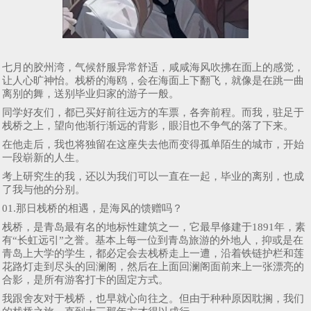
七月的胶州湾，气候舒服异常舒适，咸咸海风吹拂在面上的感觉，
让人心旷神怡。栈桥的海鸥，会在海面上下翻飞，就像是在跳一曲
离别的舞，送别毕业归家的游子一般。
同学好友们，都已买好前往远方的车票，各奔前程。而我，驻足于
栈桥之上，望向他渐行渐远的背影，眼泪也不争气的落了下来。
在他走后，我也将独留在这座失去他而变得孤单陌生的城市，开始
一段崭新的人生。
考上研究生的我，还以为我们可以一直在一起，毕业的离别，也成
了我与他的分别。
01.那日栈桥的相遇，是海风的馈赠吗？
栈桥，是青岛最有名的地标性建筑之一，它最早修建于1891年，素
有“长虹远引”之誉。基本上每一位到青岛旅游的外地人，抑或是在
青岛上大学的学生，都必定会去栈桥走上一遭，沿着铁链护栏和莲
花路灯走到尽头的回澜阁，然后在上面回澜阁面前来上一张漂亮的
合影，是所有游客打卡的固定方式。
我跟舍友对于栈桥，也早就心向往之。但由于种种原因耽搁，我们