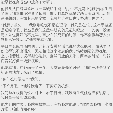
能早就在奔溃当中放弃了考研了。
他低头从口袋里拿出来一串琥珀手链，说：“不是马上就到你的生日
了吗，我本来还准备了这串手链，打算跟你确定恋人关系的……但
是没想到，突如其来的变故，我可能连生日也没办法陪你过了。”
“我想了很久……我刚刚吃饭不是在理你，我只是在想，这串手链还
是送给你吧，就当是我们这些年朋友的见证与纪念……其实，没确
定关系也挺好的不是吗，至少在我离开的时候，你不会像与恋人分
别那么难过……”他苦笑着说道。
平日里侃侃而谈的他，此刻连安慰的话也说的这么勉强。而我早已
伤心得说不出话来，无法相信这个消息的我，情绪崩溃的蹲在地
上，捂着脸，哭得撕心裂肺。戛然而止的关系，两年的时光，对我
而言就好像一场梦境般。
他陪着我，在外面呆了一夜。天灰蒙蒙亮的时候，我们一块走到了
初识的地方，来到了栈桥。
“你什么时候走？”我问。
“下个月吧。“他给我看了一下买好的机票。
我们坐在栈桥的铁栏杆上，看了日出。我没有生气但也没有说话，
我只是呆呆地望着他。
他离开的时候，我站在栈桥上，突然我对他说：”你再给我拍一张照
片吧，咱们有始有终“