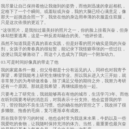
我尽量让自己保持着他让我做到的姿势，而他则迅速的拿起相机，
定格下了一个个瞬间。或羞耻或兴奋，我的大脑已经心满意足，像
那天一起挑选合照一下，我坐在他的身边用单薄的衣服盖住双腿，
只是这次依偎的更近了。
“这张照片，是我拍过最美好的照片之一，你的脸上挂着兴奋，但身
体却想要逃离，这是一种反差却融合的美。”他评价道。
虽然不知道我是否真的喜欢实践，但是好看的照片确实是我的兴奋
剂，女孩子的青春真的很短暂，能记录下我怪癖乖张的一些过往，
这便让我足够激动了，而这个人也成为了我的一个附加动力。
03.可是时间好像真的带走了他
我的家庭条件一般，但父母都是十分有远见的人，同样也对我寄予
厚望，希望我能考上研究生继续学业。所以我从进入大三开始，就
非常努力的为考研做准备，除了满足父母的期待之外，我努力考研
还有一个原因。那就是我希望，再继续跟他在一起。
只要考上了研究生，我就能够再在有他的城市，生活学习3年。而他
在听到我要考研的消息后，对我表示十分支持。他会监督我的学
习，管控我的不良生活习惯。也的确在他的管控之下，我改掉了很
多懒散、拖沓的毛病，复习逐渐卓有成效。
而在我辛苦学习的时候，他也会时常为我送来水果，牛奶以及一些
我爱吃的食物，让我随时保持充沛的体力。当然，最重要也最兴奋