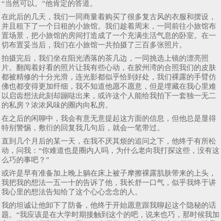
“当然可以。”他肯定的答道。
在此后的几天，我们一同商量着购买了很多复古风的衣服和摆设，
并且租下了一个日租的小旅馆。我们趁着周末，一同前往小旅馆布
置场景，把小旅馆的房间打造成了一个充满生活气息的卧室。在一
切布置妥当后，我们在小旅馆一共拍摄了三百多张照片。
拍摄完后，我们坐在阳光洒落的茶几边，一同挑选上镜的漂亮照
片。翻阅着好看的照片让我有些心动，在胶州湾的合照我们的皮肤
都被精修的十分光滑，连光影都似乎恰到好处，我们裸露的手臂仿
佛也都变得更加纤细，我不知道他愿不愿意，但是埋藏在我心里难
以启齿想法此刻却蹦哒出来，或许这个人能给我拍下一套独一无二
的私房？浓浓风味的圈内向私房。
在之后的闲聊中，我会有意无意提起这方面的信息，但他总是显得
特别警惕，敷衍的回复我几句后，就会一笔带过。
直到几个月后的某一天，在我不厌其烦的追问之下，他终于有所松
动，问我：“你难道也是圈内人吗，为什么老向我打探这些，没有这
么巧的事吧？”
或许是早有准备加上晚上躺在床上被子摩擦裸露肌肤带来的上头，
我把我的想法一五一十的告诉了他，我长舒一口气，似乎我终于讲
我心里的想法告知给了这个心心念念的人。
我的坦诚让他卸下了防备，他终于开始愿意跟我聊起这个隐秘的话
题。“我应该是在大学时期接触到这个的吧，说来也巧，那时候我加