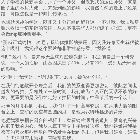
入了学校的摄影学会，拜了一个师父，但没想我的这位师父，就是
圈子里的私房大佬，后来受到他的影响，我自然而然的走上了这条
路，可能这也是一种师门传承吧。”
他幽默风趣的笑道，随即又十分正经的解释道：“不过哦，我拍私房
照只收取一切基础的费用，从来不像某些人那样狮子大张口，更不
会做约p那种龌龊事。”
“那就正式约拍一次吧，我给你摄影的费用，因为我好像天生就很被
这个吸引，我觉得这个照片都非常性感好看。”我答道。
“哦？这样吗，看来你天生就对些感兴趣哦。我之前看过一个研究
说，一个人的性癖，由基因决定了80%，只有20%，受到后天环境
的影响。”
“对啊！”我笑道，“所以剩下这20%，被你补全啦。”
在我们彻底敞开心扉之后，我们的关系变得更加密切，彼此之间也
越发的合拍。又相处了一段时间，我们成为了真正的无话不谈的好
友。更重要的是我们约定好了拍摄的时间，中秋节后的一个晚上。
那晚的月亮很圆，很白，我们开了一间高层套房，在落地大窗的阳
台之上，空旷的夜空与圆圆的月，是他为我特地挑选的背景。
他把我双手捆在阳台的栏杆上，看着铃兰满目的道具，新奇的兴奋
占据了我的内心。我从未真正意义上接触过这些，我也很难讲我是
否真的喜欢那些臣服的事情发生在我的身上，但是我却好奇，好像
一个黑洞即便未知却一直吸引着我。