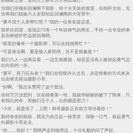
的栈桥之旅，直到大三那年方才得以成行。
当我们徘徊在回澜阁下留影，却十分无奈的发现，自拍杆太短，无
法将我们姐妹六人全部拍近回澜阁的大背景中。
“要不找个人来帮忙吧？”我的一位舍友提议道。
我举目四望，发现正巧有一个年轻帅气的男生，手持一台专业的单
反在铁链护栏边抓拍海鸥。
“那里好像有一个摄影师，可以去找他帮忙？”
“可是谁去啊，要是被人家拒绝，岂不是很尴尬？”
我们六人一边商议着，一边互相推脱，却迟迟没有人敢鼓起勇气迈
出向前的一步。
“要不，剪刀石头布？”我们在忸怩许久过后，决定猜拳的方式来决
出由谁去搭讪摄影小哥。
“好啊。”我点头赞同了这个想法。
但却万万没想到，仅在猜拳第一轮，我就华丽丽的败下了阵来，只
有我出的布，而她们五个人，出的都是剪刀！
“小欣，就是你了，上吧！帅哥摄影正在前方等待着你！”
面对舍友的鼓励，我无力的泛起一抹苦笑，深吸一口气，鼓起勇气
向摄影小哥走去。
“你……你好？” 我悄声走到他旁边，十分礼貌的问了声好。