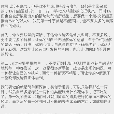
你可以没有底气，但是你不能表现得没有底气，M都是非常敏感
的，TA们能通过S的一言一行一举-动来猜测S的心理状态。同时TA
们也会被所散发出来的情绪与气场所感染，想要做一个第-次就能震
慑自己M的强大S，我们第一件事就是不能露怯，也不要太多的暴露
自己的短板。
首先，命令要尽量的简洁，下达命令能表达含义即可。不要多说，
更不要过多的解释，让你的M自己去理解你的意思。至于TA们理解
的是否正确，取决于你的心情，自然是你觉得正确就奖励，你认为
错了就罚。这既能让M有自行发挥的空间，也会让你的M猜不透你
的想法。
第二，tj过程要尽量的单一，不要看到电影电视剧里那些花里胡哨的
就想每一种都尝试一次，这是很多新手第一战容易出现的问题。每
一种都让自己的M试试，而每一种都玩不精透，而让你的M疲累了
一整晚却没能真正体会到。
我们要做的就是简单而深刻，类似于道具，可以只选择那么一两
种，然后自己多思考这一两种道具能玩出什么花样来，把它吃透
了。第一次的尝试，我们可以就用简单的道具进行简单而不肤浅的
轻调。而之后的每一次都可以不断的去尝试新的东西，如此循序渐
进。