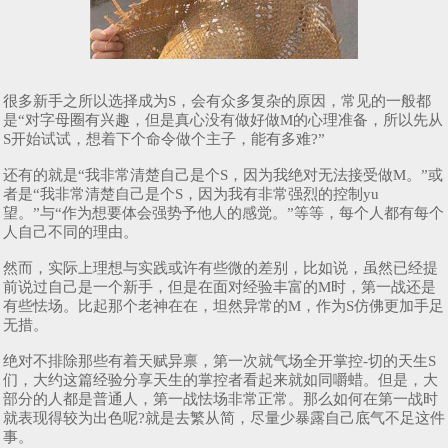
很多新手之所以选择成为S，会有众多复杂的原因，常见的一般都
是“对字母圈有兴趣，但是真心没有做好做M的心理准备，所以先从
S开始试试，想着下个命令做个主子，能有多难?”
还有的就是“我非常清楚自己是个S，因为我绝对无法接受做M。”或
者是“我非常清楚自己是个S，因为我有非常强烈的控制yu
望。”与“作为想要体会强势予他人的感觉。”等等，每个人都有每个
人自己不同的理由。
然而，实际上理想与实践或许有些微的差别，比如说，虽然已经提
前说过自己是一个新手，但是在面对经验丰富的M时，第一战还是
有些怯场。比起那个老神在在，坦然异常的M，作为S仿佛更加手足
无措。
绝对不排除那些有着天赋异禀，第一次就气场全开掌控-切的天生S
们，大约这篇经验分享天生的掌控者看起来就如同嚼蜡。但是，大
部分的人都是普通人，第一战怯场非常正常。那么如何在第一战时
就表现得较为出色呢?就是去繁从简，尽量少暴露自己底气不足这件
事。