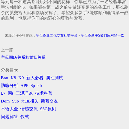
等到每一种道具都能玩出不同的花样，你早已成为了一名经验丰富
手法独到的S。如果能在第一战之前先做好充足的准备工作，那么剩
余的就交给天赋和临场发挥了。希望众多新手S能够顺利赢得第一战
的胜利，也赢得你们的M衷心的尊敬与爱慕。
未经允许不得转载：
字母圈亚文化交友社交平台
»
字母圈新手S如何应对第一次
上一篇
字母圈Ds关系和婚姻关系
分类目录
Brat
K8
K9
新人必看
属性测试
防骗分析
APP
Sp
kb
k7
网t
三观理论
技术科普
Dom
Sub
地区相关
斯慕交友
术语大全
情感交流
SSC原则
问题解答
仪式