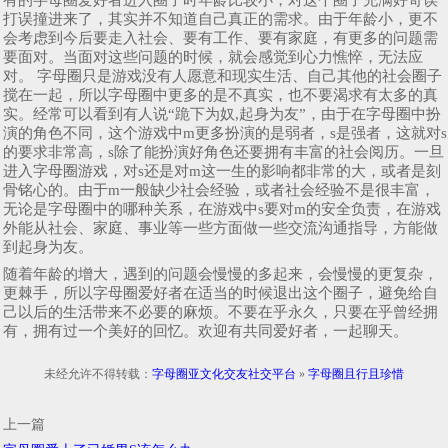
打误撞进来了，其实并不知道自己真正的需求。由于年龄小，更不
会考虑到今后要走入社会、要有工作、要有家庭，有更多的问题需
要面对。当面对这些问题的时候，就会感觉到心力憔悴，无法应
对。 字母圈只是游戏没有人愿意和现实生活、自己其他的社会圈子
搅在一起，所以字母圈中更多的是不真实，也不要渴求有太多的真
实。经常可以看到有人说“跪下为奴,起身为友”，由于在字母圈中扮
演的角色不同，这个游戏中m更多扮演的是弱者，s是强者，这就对s
的要求非常高，s除了能扮演好角色还要拥有丰富的社会阅历。一旦
进入字母圈游戏，对s还是对m这一生的影响都非常的大，或者是刻
骨铭心的。由于m一般缺少社会经验，或者社会经验不是很丰富，
无论是字母圈中的哪种关系，在游戏中s要对m的安全负责，在游戏
外能从社会、家庭、事业等一些方面做一些交流沟通指导，方能做
到起身为友。
随着年龄的增大，遇到的问题会慢慢的多起来，会慢慢的更复杂，
更棘手，所以字母圈爱好者在适当的时候退出这个圈子，避免给自
己以后的生活带来不必要的麻烦。不要在乎永久，只要在乎曾经拥
有，拥有过一个美好的回忆。欢迎有共同爱好者，一起聊天。
未经允许不得转载：
字母圈亚文化交友社交平台
»
字母圈且行且珍惜
上一篇