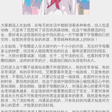
大家都说人生如戏，在每天的生活中都扮演着各种角色，但人也是
动物，只是有了思想有了语言的高级动物。在这个物质横流的社
会，爱好者从这喧嚣的社会中找出那么一片宁静属于字母圈自己的
空间，短暂的享受生命的本源，享受精神和肉体上的快乐！
人生如戏，字母圈是人生大戏中的一个小小的片段，无论对字母圈
多么的钟爱，但没有人能脱离世俗的社会，最终还要回归到现实
中，大部分都要成家、结婚、生子，过平淡的生活。也看到有字母
圈结婚的，这样的非常的少，祝愿他们能白头偕老到永久。
已经进入这个圈子或者站在圈子外观望的人，有的非常幸福、有的
非常渴望、有的非常纠结。艾斯爱慕毕竟是一场游戏，只是角色的
扮演，不要陷入的太深，只要记住这是一场游戏，在面对分分合合
的时候，要坦然的面对。在这个游戏中能得到身心愉悦满足心中的
那份渴盼，那份期盼。随着字母圈的深入，对满足身心的要求可能
会变得越来越多。在这场游戏中最重要的莫过于安全，不要对身体
造成永久性或不可恢复性的伤害这是最基本的要求。既然是角色的
扮演，为了演好角色，沟通是必然的，只有良好的沟通才知道对方
身心的需求，才能更好的演好戏。
有的字母圈爱好者进入圈子时年龄比较小，对这个圈子充满好奇误