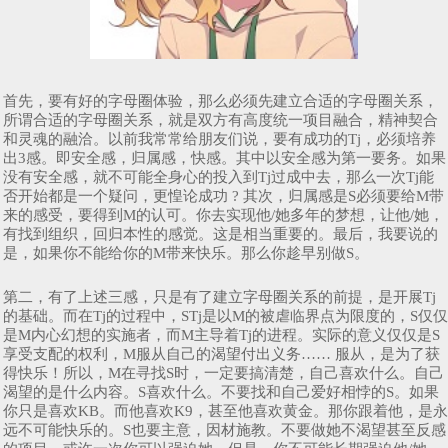
首先，要有好的字母圈体验，那么必须先建立合适的字母圈关系，
所谓合适的字母圈关系，就是双方有高度统一项目融合，精神契合
和灵魂的融洽。以前我常常给朋友们说，要有成功的Tj，必须培养
出3感。即安全感，归属感，快感。其中以安全感为第一要务。如果
没有安全感，就不可能全身心的投入到Tj过成中去，那么一次Tj能
否开始都是一个疑问，更惶论成功 ? 其次，归属感是S必须要给M带
来的感受，要得到M的认可。你去实现他/她多年的梦想，让他/她，
有找到组织，回归本性的感觉。这是相当重要的。最后，我要说的
是，如果你不能给你的M带来快乐。那么你趁早别做S。
第二，有了上述三感，只是有了建立字母圈关系的前提，是开展Tj
的基础。而在Tj的过程中，STj是以M的被虐临界点为限度的，S仅仅
是M内心幻想的实施者，而M主导着Tj的进程。实际的意义仅仅是S
享受支配的权利，M服从自己的渴望付出义务…… 服从，是为了获
得快乐！所以，M在寻找S时，一定要搞清楚，自己喜欢什么。自己
渴望的是什么内容。S喜欢什么。不要找和自己爱好相悖的S。如果
你只是喜欢KB。而他喜欢K9，甚至他喜欢黄金。那你跟着他，是永
远不可能快乐的。S也要主意，因材施教。不要做她不渴望甚至反感