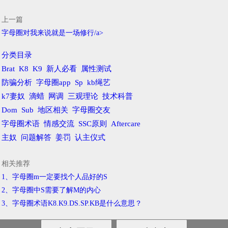
上一篇
字母圈对我来说就是一场修行/a>
分类目录
Brat
K8
K9
新人必看
属性测试
防骗分析
字母圈app
Sp
kb绳艺
k7妻奴
滴蜡
网调
三观理论
技术科普
Dom
Sub
地区相关
字母圈交友
字母圈术语
情感交流
SSC原则
Aftercare
主奴
问题解答
姜罚
认主仪式
相关推荐
1、字母圈m一定要找个人品好的S
2、字母圈中S需要了解M的内心
3、字母圈术语K8.K9.DS.SP.KB是什么意思？