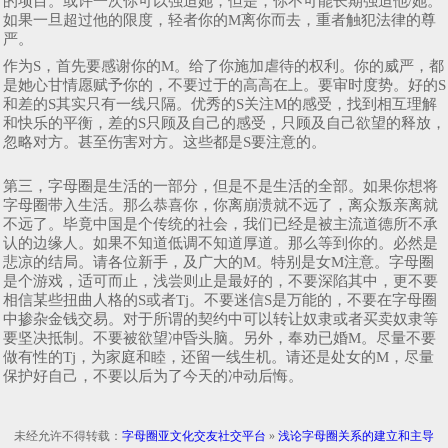
的项目。或许一次你可以强迫她，但是，你不可能长期强迫他/她。
如果一旦超过他的限度，轻者你的M离你而去，重者触犯法律的尊
严。
作为S，首先要感谢你的M。给了你施加虐待的权利。你的威严，都
是她心甘情愿赋予你的，不要过于的高高在上。要审时度势。好的S
和差的S其实只有一线只隔。优秀的S关注M的感受，找到相互理解
和快乐的平衡，差的S只顾及自己的感受，只顾及自己欲望的释放，
忽略对方。甚至伤害对方。这些都是S要注意的。
第三，字母圈是生活的一部分，但是不是生活的全部。如果你想将
字母圈带入生活。那么恭喜你，你离崩溃就不远了，离众叛亲离就
不远了。毕竟中国是个传统的社会，我们已经是被主流道德所不承
认的边缘人。如果不知道低调不知道厚道。那么等到你的。必然是
悲凉的结局。请各位新手，及广大的M。特别是女M注意。字母圈
是个游戏，适可而止，浅尝则止是最好的，不要深陷其中，更不要
相信某些扭曲人格的S或者Tj。不要迷信S是万能的，不要在字母圈
中掺杂金钱交易。对于所谓的契约中可以转让奴隶或者买卖奴隶等
要坚决抵制。不要被欲望冲昏头脑。另外，奉劝已婚M。尽量不要
做有性的Tj，为家庭和睦，还留一线生机。请还是处女的M，尽量
保护好自己，不要以后为了今天的冲动后悔。
未经允许不得转载：
字母圈亚文化交友社交平台
»
浅论字母圈关系的建立和主导