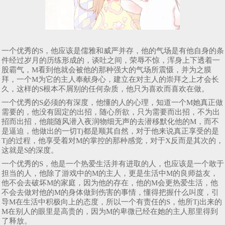
一个优秀的S，他应该是儒雅和威严并存，他的气场是有他自身的条
件经过岁月的历练形成的，谈吐之间，荣辱不惊，浑身上下透着一
股霸气，M看到他就会被他的那种强大的气场所震慑，并为之膜
拜，一个M为它的主人奉献身心，建立在对主人的崇拜之上才会长
久，这样的S根本不屑别的任何杂质，他只为喜欢而喜欢在做。
一个优秀的S必须的有深度，他懂的人的心理，知道一个M她真正做
需要的，他没有固定的出招，随心所欲，只为需要而出招，不为出
招而出招，他能随风潜入夜润物细无声的去潜移默化他的M，而不
是逼迫，他做出的一切Tj都是顺其自然，对于他来说真正享受的是
Tj的过程，他享受着对M的掌控的那种感觉，对于X反而是其次的，
这就是S的深度。
一个优秀的S，他是一个热爱生活并有进取的人，也应该是一个敢于
担当的人，他除了游戏中的M的主人，更是生活中M的良师益友，
他不会去破坏M的家庭，因为他的存在，他的M会更热爱生活，他
不会去做对他的M的身体做到伤害的事情，懂得把握什么叫度，引
导M在生活中积极向上的态度，所以一个有责任的S，他所Tj出来的
M在别人的眼里是高贵的，因为M的卑微已经在她的主人那里得到
了释放。