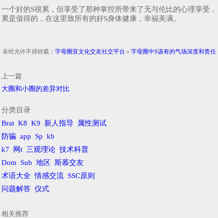
一个好的S很累，但享受了那种掌控所带来了无与伦比的心理享受，
累是值得的，在这里致所有的好S身体健康，幸福美满。
未经允许不得转载：
字母圈亚文化交友社交平台
»
字母圈中S该有的气场深度和责任
上一篇
大圈和小圈的差异对比
分类目录
Brat
K8
K9
新人指导
属性测试
防骗
app
Sp
kb
k7
网t
三观理论
技术科普
Dom
Sub
地区
斯慕交友
术语大全
情感交流
SSC原则
问题解答
仪式
相关推荐