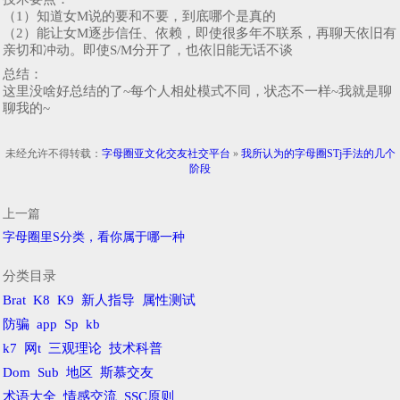
（1）知道女M说的要和不要，到底哪个是真的
（2）能让女M逐步信任、依赖，即使很多年不联系，再聊天依旧有
亲切和冲动。即使S/M分开了，也依旧能无话不谈
总结：
这里没啥好总结的了~每个人相处模式不同，状态不一样~我就是聊
聊我的~
未经允许不得转载：
字母圈亚文化交友社交平台
»
我所认为的字母圈STj手法的几个
阶段
上一篇
字母圈里S分类，看你属于哪一种
分类目录
Brat
K8
K9
新人指导
属性测试
防骗
app
Sp
kb
k7
网t
三观理论
技术科普
Dom
Sub
地区
斯慕交友
术语大全
情感交流
SSC原则