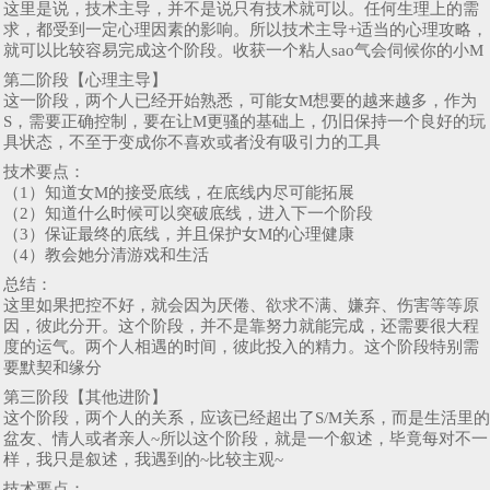
这里是说，技术主导，并不是说只有技术就可以。任何生理上的需
求，都受到一定心理因素的影响。所以技术主导+适当的心理攻略，
就可以比较容易完成这个阶段。收获一个粘人sao气会伺候你的小M
第二阶段【心理主导】
这一阶段，两个人已经开始熟悉，可能女M想要的越来越多，作为
S，需要正确控制，要在让M更骚的基础上，仍旧保持一个良好的玩
具状态，不至于变成你不喜欢或者没有吸引力的工具
技术要点：
（1）知道女M的接受底线，在底线内尽可能拓展
（2）知道什么时候可以突破底线，进入下一个阶段
（3）保证最终的底线，并且保护女M的心理健康
（4）教会她分清游戏和生活
总结：
这里如果把控不好，就会因为厌倦、欲求不满、嫌弃、伤害等等原
因，彼此分开。这个阶段，并不是靠努力就能完成，还需要很大程
度的运气。两个人相遇的时间，彼此投入的精力。这个阶段特别需
要默契和缘分
第三阶段【其他进阶】
这个阶段，两个人的关系，应该已经超出了S/M关系，而是生活里的
盆友、情人或者亲人~所以这个阶段，就是一个叙述，毕竟每对不一
样，我只是叙述，我遇到的~比较主观~
技术要点：