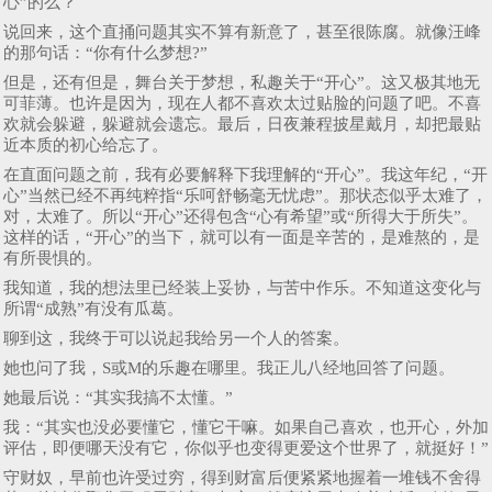
心”的么？
说回来，这个直捅问题其实不算有新意了，甚至很陈腐。就像汪峰
的那句话：“你有什么梦想?”
但是，还有但是，舞台关于梦想，私趣关于“开心”。这又极其地无
可菲薄。也许是因为，现在人都不喜欢太过贴脸的问题了吧。不喜
欢就会躲避，躲避就会遗忘。最后，日夜兼程披星戴月，却把最贴
近本质的初心给忘了。
在直面问题之前，我有必要解释下我理解的“开心”。我这年纪，“开
心”当然已经不再纯粹指“乐呵舒畅毫无忧虑”。那状态似乎太难了，
对，太难了。所以“开心”还得包含“心有希望”或“所得大于所失”。
这样的话，“开心”的当下，就可以有一面是辛苦的，是难熬的，是
有所畏惧的。
我知道，我的想法里已经装上妥协，与苦中作乐。不知道这变化与
所谓“成熟”有没有瓜葛。
聊到这，我终于可以说起我给另一个人的答案。
她也问了我，S或M的乐趣在哪里。我正儿八经地回答了问题。
她最后说：“其实我搞不太懂。”
我：“其实也没必要懂它，懂它干嘛。如果自己喜欢，也开心，外加
评估，即便哪天没有它，你似乎也变得更爱这个世界了，就挺好！”
守财奴，早前也许受过穷，得到财富后便紧紧地握着一堆钱不舍得