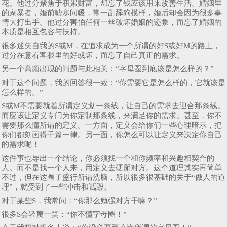
花。他过分聚焦于积累财富，却忘了钱应该用来改善生活。婚姻里
的家暴者，婚前嘘寒问暖，常一副舔狗模样，婚后却会因为很多事
情大打出手。他过分害怕任何一丝破坏婚姻的迹象，而忘了婚姻的
本质是相互包容与扶持。
很多迷失自我的S或M，在追求成为一个所谓的好S或好M的路上，
过分在意看客眼里的好或坏，而忘了自己真正的需求。
另一个高频出现的问题与此相关：“字母圈到底该是怎么样的？”
对于这个问题，我的回答很一致：“你需要它是怎么样的，它就该是
怎么样的。”
S或M不需要就着所谓定义划一条线，让自己的需求去迎合那条线。
而应该让定义专门为你定制那条线，来满足你的需求。甚至，你不
需要那么懂所谓的定义。一方面，定义会给你们一些心理暗示，把
你们都刻画得千篇一律。另一面，你怎么可以让定义来决定你自己
的需求呢！
这件事也导出一个结论，你必须找一个和你频率和兴趣相契合的
人。而不是找一个人来，用定义去硬掰对方。这个道理其实再简单
不过，但在这圈子盛行所谓洗脑，所以很多很基础的关于“做人的道
理”，就受到了一些冲击和诋毁。
对于某些S，我常问：“你那么勉强对方干嘛？”
很多S会轻蔑一笑：“你不懂字母圈！”