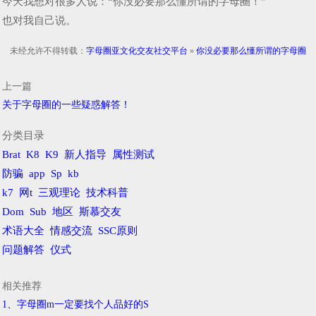
今天我想对很多人说：“你没必要那么懂所谓的字母圈！”
也对我自己说。
未经允许不得转载：
字母圈亚文化交友社交平台
»
你没必要那么懂所谓的字母圈
上一篇
关于字母圈的一些疑惑解答！
分类目录
Brat
K8
K9
新人指导
属性测试
防骗
app
Sp
kb
k7
网t
三观理论
技术科普
Dom
Sub
地区
斯慕交友
术语大全
情感交流
SSC原则
问题解答
仪式
相关推荐
1、字母圈m一定要找个人品好的S