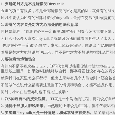
1. 要确定对方是不是能接受Dirty talk
圈里的项目有很多，不是全都能接受的M才是真的M，就像有的M只
所以不要认为所有的M都能接受Dirty talk，最好在交流的时
2. 羞辱的内容要是对方内心深处的想法和意愿
同样是羞辱，“你现在心里一定很渴望吧”会让M春心荡漾欲罢不能
为什么那么多人喜欢dirty talk？就是因为我们戴着面具生活了
“你现在心里一定很渴望吧”，事实上M就是渴望，你说出了TA的需
羞辱是替对方把想说的说出来，而不是把对方不想说的摆到TA面前作为攻击
3. 要注意情境和场合
有的M不是不喜欢dirty talk，但不代表可以接受你随时随地地
重新戴上面具，如果随时随地释放自我，那字母圈就没有存在的意
就像我们在家里怎么样都行，但出去果奔有几个人能做到？还会被
不管做什么说什么都需要注意当下的情境和场合，才能不起反作用
同时，小M在被羞辱时也不能太过被动：
1. 跟S沟通自己的接受程度。
TJ就是一个沟通的过程，提前说好自
2. 觉得不舒服大胆说出来。
虽然理论上来说是S主导，但不代表M
3.
要知道dirty talk只是一种情趣，和你本身没有关系。
除了感到不适