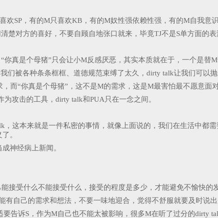
喜欢SP，有的M只喜欢KB，有的M奴性强依赖性强，有的M自我意
候提前问清楚对方的喜好，不要自顾自地张口就来，毕竟TJ不是S单方
，“你真是个母猪”只会让小M反感厌恶，其实本质就在于，一个是替
太久，我们被各种条条框框、道德规范束缚了太久，dirty talk让
求，而“你真是个母猪”，这不是M的需求，这是M最害怕最不愿意面
的工具，dirty talk和PUA只在一念之间。
dirty talk，这本来就是一件私密的事情，就像上面说的，我们在
义了。
当成神经病上新闻。
。
己能接受什么不能接受什么，接受的程度是多少，才能避免不愉快的
不能有自己的需求和想法，不要一味地迎合，觉得不舒服就要及时说出
要告诉S，作为M自己也不能太被影响，很多M在听了过分的dirty tal