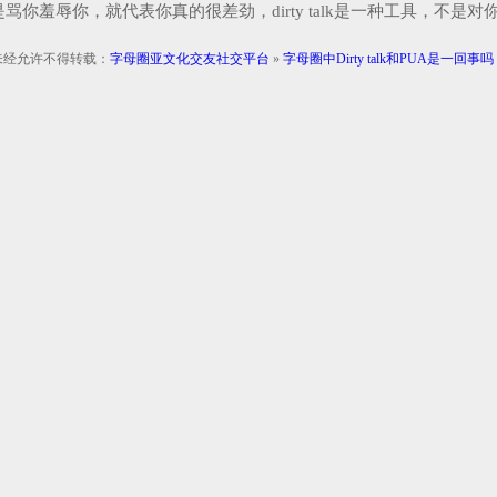
羞辱你，就代表你真的很差劲，dirty talk是一种工具，不是对
未经允许不得转载：
字母圈亚文化交友社交平台
»
字母圈中Dirty talk和PUA是一回事