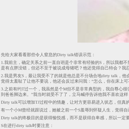
先给大家看看那些令人窒息的Dirty talk错误示范：
1.我前主，确定关系之前一直自诩是个非常有经验的S，所以我都不知道
是有点胖没错，但还不至于被说成母猪吧？他还觉得自己特会？我
2.我是男友S，最让我受不了的就是他总是不分场合地dirty t
觉得太羞耻了让他不要说，他还会反过来问我：“怎么，你在床上可
3.之前有约T过一个，我虽然是个M但不是非常典型的，我自尊心
到爸爸脚边来。”我当时就受不了了，立马喊停告诉他我不喜欢这
Dirty talk可以增加TJ过程中的情趣，让对方更容易进入状
有一个小M曾经就跟说过，她被之前一个S羞辱到怀疑人生，觉得自
Dirty talk的终极目的是获得愉悦感，而不是获得自卑感，所以一
S在进行dirty talk时要注意：