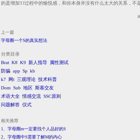
的是增加TJ过程中的愉悦感，和你本身并没有什么太大的关系，不是骂你
上一篇
字母圈一个S的真实想法
分类目录
Brat
K8
K9
新人指导
属性测试
防骗
app
Sp
kb
k7
网t
三观理论
技术科普
Dom
Sub
地区
斯慕交友
术语大全
情感交流
SSC原则
问题解答
仪式
相关推荐
1、字母圈m一定要找个人品好的S
2、字母圈中S需要了解M的内心