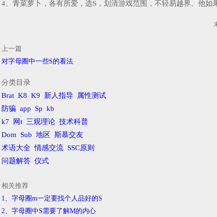
4、青菜萝卜，各有所爱，选S，划清游戏范围，不轻易越界。他如
上一篇
对字母圈中一些S的看法
分类目录
Brat
K8
K9
新人指导
属性测试
防骗
app
Sp
kb
k7
网t
三观理论
技术科普
Dom
Sub
地区
斯慕交友
术语大全
情感交流
SSC原则
问题解答
仪式
相关推荐
1、字母圈m一定要找个人品好的S
2、字母圈中S需要了解M的内心