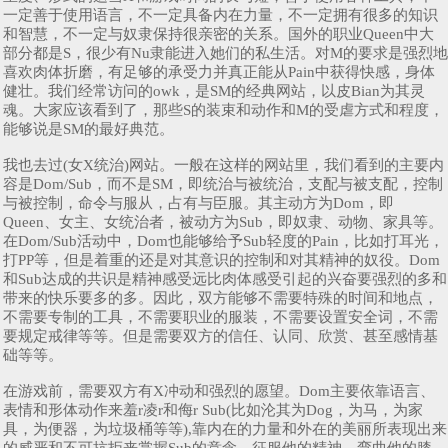
一定善于使用语言，不一定具备内在力量，不一定拥有很多的知识
和智慧，不一定与奴隶保持很亲密的关系。国外的职业Queen中大
部分都是S，很少有Nu隶能进入她们的私生活。对M的要求是强烈地
喜欢肉体折磨，有足够的承受力并真正能从Pain中获得快感，身体
健壮。我们经常访问的owk，是SM的经典网站，以皮Bian为其灵
魂。大家应该看到了，那些S的装束和动作和M的受虐方式和程度，
能够说是SM的最好典范。
我也去过(女X统治)网站。一般在这样的网站里，我们看到的主要内
容是Dom/Sub，而不是SM，即统治与被统治，支配与被支配，控制
与被控制，命令与服从，占有与臣服。其主动方为Dom，即
Queen、女主、女统治者，被动方为Sub，即奴隶、动物、家具等。
在Dom/Sub活动中，Dom也能够给予Sub轻度的Pain，比如打耳光，
打PP等，但是着重的还是对其意识的控制和对其精神的奴役。Dom
和Sub达成的共识是精神感受远比肉体感受引起的兴奋要强烈的多和
带来的快乐要多的多。因此，双方能够不需要特殊的时间和地点，
不需要专制的工具，不需要职业的服装，不需要设置安全词，不需
要规定戒律等等。但是需要双方的信任、认同、欣赏、甚至感情基
础等等。
在游戏前，需要双方有X冲动和强烈的愿望。Dom主要依靠语言、
表情和形体动作来羞r凌r和侮r Sub(比如沦其为Dog，为马，为家
具，为便器，为垃圾桶等等),靠内在的力量和外在的美丽所表现出来