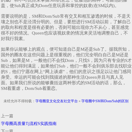
的威严和不可抗拒来掌握Sub的意念，征服他的精神，弯曲他的膝
盖，使Sub真正成为Dom任意玩弄和掌控的奴隶(在SM以内)。
需要说明的是，SM和Dom/Sub常有交叉和相互渗透的时候，不是天
壤之别也不是泾渭分明的。但是，要想进行SM活动以前，了解自己
的取向和程度是很有必要的，否则可能出现你力不从心，甚至感觉
很不好的情况。Queen也应该视奴隶的情况来灵活地调整自己，不
好我行我素。
如果你认能够上的观点，便可知道自己是M还是Sub了。据我所知，
国外的圈友在这些问题上是很重视的，他们完全明白自己是M还是
Sub，如果是M，一般他们不会找Dom，只找S，因为只有专业的S才
能让他们得到满足，如果他们Sub，他们一般不会到俱乐部去找职业
的S，他们宁愿在网上“网上谈虐”，他们的意识之强足以让他门感同
身受。幸运的可能会找到我描述的那种生活Queen并且与真人见
面。如果我们所说的能够囊括这两种形式的SM活动的话，那么，
SM着重虐，Dom/Sub着重恋。
未经允许不得转载：
字母圈亚文化交友社交平台
»
字母圈中SM和Dom/Sub的区别
上一篇
字母圈高质量Tj流程S实践指南
下一篇