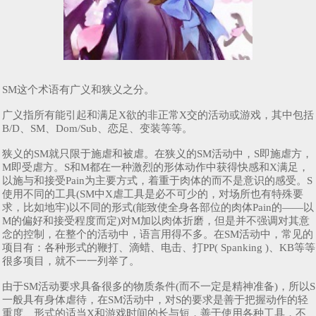
SM这个术语有广义和狭义之分。
广义指所有能引起和满足X欲的非正常X交的活动或游戏，其中包括
B/D、SM、Dom/Sub、恋足、变装等等。
狭义的SM就只限于施虐和被虐。在狭义的SM活动中，S即施虐方，
M即受虐方。S和M都在一种激烈的形体动作中获得快感和X满足，
以施与和接受Pain为主要方式，着重于肉体的而不是意识的感受。S
使用不同的工具(SM中X虐工具是必不可少的，对场所也有特殊要
求，比如地牢)以不同的形式(能致使全身各部位的肉体Pain的——以
M的偏好和接受程度而定)对M加以肉体折磨，但是并不强调对其意
念的控制，在整个的活动中，语言用得不多。在SM活动中，常见的
项目有：各种形式的鞭打、滴蜡、电击、打PP( Spanking )、KB等等
很多项目，就不一一列举了。
由于SM活动要求具备很多的物质条件(而不一定是精神准备)，所以S
一般具有身体虐待，在SM活动中，对S的要求是善于把握动作的轻
重度、形式的适当X和游戏时间的长与短，善于使用各种工具，不