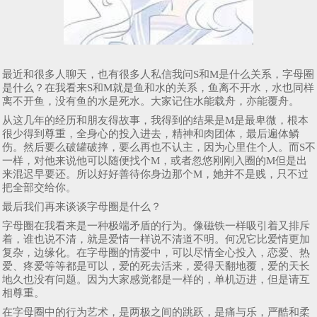
最近和很多人聊天，也有很多人私信我问S和M是什么关系，字母圈
是什么？在我看来S和M就是鱼和水的关系，鱼离不开水，水也同样
离不开鱼，没有鱼的水是死水。大家记住水能载舟，亦能覆舟。
从这几年的经历和朋友得故事，我得到的结果是M是最卑微，根本
很少得到尊重，全身心的投入进去，精神和肉团体，最后遍体鳞
伤。然后要么破罐破摔，要么再也不认主，因为心里住个人。而S不
一样，对他来说他可以随便找个M，或者忽悠刚刚入圈的M但是出
来混迟早要还。所以好好善待你身边那个M，她并不是贱，只不过
把全部交给你。
最后我们再来谈谈字母圈是什么？
字母圈在我看来是一种极端矛盾的行为。像磁铁一样吸引着又排斥
着，谁也说不清，就是爱情一样说不清道不明。何况它比爱情更加
复杂，边缘化。在字母圈的情爱中，可以尽情全心投入，恋爱、热
爱、疼爱等等都是可以，爱的死去活来，爱得天翻地覆，爱的天长
地久也没有问题。因为大家感觉都是一样的，单机迈进，但是请互
相尊重。
在字母圈中的行为艺术，是两极之间的跳跃，是痛与乐，严酷和柔