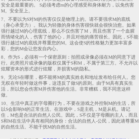
安全是最重要的。 S必须考虑m的心理感受和身体耐力，以免伤害
M。安全至上。
7、不要以为S对M的伤害仅仅是物理上的。请不要强求M的底线
（身心承受力）。我认为轻微的身体伤害很快就会很快治愈。如果
强行越过M的心理底线，那么不仅伤害了M，而且伤害了一个血腥
而情绪化的人，伤害了他的心，并且对他的痛苦很长。因此，S不能
强行越过M的底线并尊重您的M。这会使S的性格魅力更加丰富多
彩，您的M会让您发自内心。
8、作为S，必须有一个保密原则：拍照或录像必须在M的同意下进
行。此类照片或录像的版权仅属于S和M，不属于第三方。不允许以
炫耀资本的形式进行炫耀，并损害M的隐私。
9、无论S在哪里，都不能将M的真实姓名和地址发布给任何人。您
无权在年轻时做这件事，这违反了做S的原则。由于M具有真实生
活，所以您会伤害M并伤害他的生活。非常糟糕，我不同意这样
做。
10、生活中真正的字母圈行为，不要在游戏之外控制M的生活，所
以S会影响M的正常生活。在游戏中，S是主机，M是从机。请记
住，M也是合法的自然人公民。因此，S不仅是字母圈的主人，而且
S和M在生活中具有相同的身份：合法的自然人-公民，因此请尊重M
的自然生活。不能干扰M的自然生活。