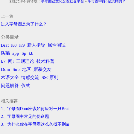
未经允许不得转载：
字母圈亚文化交友社交平台
»
字母圈中好S是怎样的？
上一篇
进入字母圈是为了什么？
分类目录
Brat
K8
K9
新人指导
属性测试
防骗
app
Sp
kb
k7
网t
三观理论
技术科普
Dom
Sub
地区
斯慕交友
术语大全
情感交流
SSC原则
问题解答
仪式
相关推荐
1、字母圈Dom应该如何应对一只Brat
2、字母圈中常见的伪命题
3、为什么你在字母圈这么久找不到m