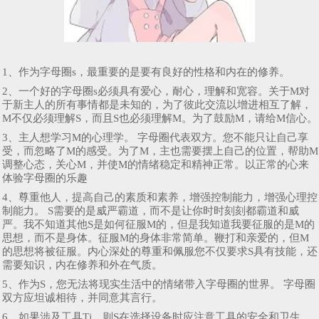
1、作为字母圈s，最重要的是要有良好的性格和内在的修养。
2、一个好的字母圈s必须具有爱心，耐心，理解和宽容。关于M对
于新主人的所有事情都是未知的，为了彼此交流以增进相互了解，
M不仅必须理解S，而且S也必须理解M。为了鼓励M，请给M信心。
3、主人想学习M的心理学。 字母圈代表双方。您不能只让自己享
受，而忽略了M的感受。为了M，主也需要摆上自己的位置，帮助M
调整心态，关心M，并使M的情绪稳定和精神正常。以正常的心来
体验字母圈的乐趣
4、尊重他人，提高自己的素质和素养，增强控制能力，增强心理控
制能力。 S需要的是威严霸道，而不是让你时时刻刻都霸道和威
严。我不知道其他S是如何征服M的，但是我知道我要征服的是M的
思想，而不是身体。征服M的身体非常简单。鞭打和亲爱的，但M
的思想将被征服。内心深处的尊重和佩服您不仅要求S具有技能，还
需要知识，内在修养和外在气质。
5、作为S，您无法将现实生活中的情绪带入字母圈的世界。 字母圈
双方应坦诚相待，并同意其言行。
6、如果涉及工具Tj，则S在选择设备时应注意工具的安全和卫生。