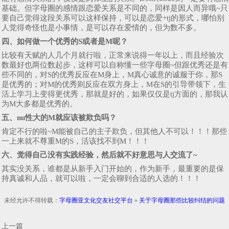
基础。但字母圈的感情跟恋爱关系是不同的，同样是因人而异哦~只
要自己觉得这段关系可以这样保持，可以是恋爱+tj的形式，哪怕别
人觉得奇怪也是小事情，是可以存在爱情的，但为数不多。
四、如何做一个优秀的S或者是M呢？
比较有天赋的人几个月就行啦，正常来说得一年以上，而且经验次
数最好也两位数起步，这样可以自称懂一些字母圈~但跟优秀还是有
些不同的，对S的优秀反应在M身上，M真心诚意的诚服于你，那S
是优秀的；对M的优秀则反应在双方身上，M在S的引导带领下，生
活上学习上变得更优秀，那就是好的，如果仅仅是tj方面的，那我认
为M大多都是优秀的。
五、nu性大的M就应该被欺负吗？
肯定不行的啦~M能被自己的主子欺负，但其他人不可以！！！那些
一上来就不尊重M的S，活该找不到M！！！
六、觉得自己没有实践经验，然后就不好意思与人交流了~
其实没关系，谁都是从新手入门开始的，作为新手，最重要的是保
持真诚和人品，就可以啦，一定会聊到合适的人选的！！！
未经允许不得转载：
字母圈亚文化交友社交平台
»
关于字母圈那些比较纠结的问题
上一篇