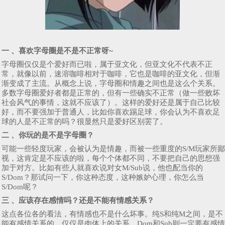
一 、喜欢字母圈是不是不正常呀~
字母圈仅仅是个爱好而已啦，属于亚文化，但亚文化不代表不正
常，就像以前，速溶咖啡相对于咖啡，它也是咖啡的亚文化，但渐
渐变成了主流。从概念上说，字母圈和情趣之间也是这么个关系。
多数字母圈爱好者都是正常的，但有一些确实不正常（做一些败坏
社会风气的事情，这就不应该了）。这样的爱好还是属于自己比较
好，而不要强加于普通人，比如你喜欢踢足球，你会认为不喜欢足
球的人是不正常的吗？很显然只是爱好区别罢了。
二 、你玩的是不是字母圈？
可能一些轻度玩家，会被认为是情趣，而被一些重度的S/M玩家所鄙
视，这肯定是不应该的啦，每个个体都不同，不要把自己的思想强
加于对方。比如有些人就喜欢说对女M/Sub说，他也配当你的
S/Dom？那试问一下，你这种态度，这种嫉妒心理，你怎么当
S/Dom呢？
三 、应该存在感情吗？还是不能有情感关系？
这点各位各的看法，有情感也不是什么坏事。纯S和纯M之间，是不
能有感情关系的，仅仅是肉体上的关系。Dom和Sub则一定要有感情