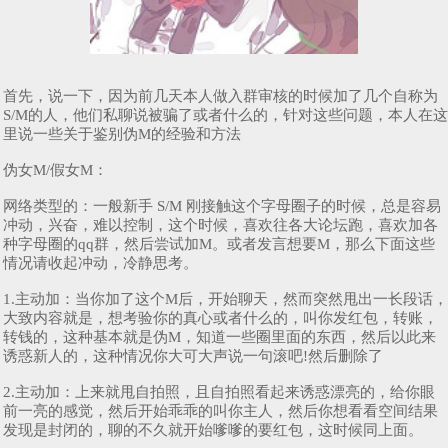
首先，说一下，因为前几天本人做入群审核的时候加了几个自称为
S/M的人，他们私聊说被骗了或者什么的，针对这些问题，本人在这
里说一些关于鉴别伪M的经验和方法
伪女M/假女M：
网络类型的：一般新手 S/M 刚接触这个字母圈子的时候，总是容易
冲动，兴奋，难以控制，这个时候，喜欢往各大论坛跑，喜欢加各
种字母圈的qq群，然后尝试加M。或者发言想要M，那么下面这些
情况请收起冲动，冷静思考。
1.主动加：当你加了这个M后，开始聊天，然而突然甩出一长段话，
大致内容就是，想考验你的真心或者什么的，叫你发红包，转账，
转钱的，这种基本就是伪M，知道一些圈里面的东西，然后以此来
诱惑新人的，这种情况你大可大声说一句滚吧!然后删除了
2.主动加：上来就甩自拍照，且自拍照看起来诱惑漂亮的，给你眼
前一亮的感觉，然后开始乖乖的叫你主人，然后你想看看空间结果
发现是封闭的，聊的不久就开始嗲嗲的要红包，这时候同上面。