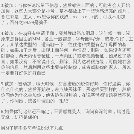
3.被加：当你在论坛留下信息，然后标注上面的，可能有会人开始
加你，这些人大部分是小号，基本都放上了一些诱惑漂亮的照片，
备注都是，主人，xx想做你的贱奴，xx，xx，x的，可以不用加
了，百分之99.99是骗子
4.被加，在qq好友申请里面，突然弹出添加消息，这时候一看，诶
原来是群里面的MM，备注一般都是，字母圈吗?亲，或者,你好，主
人，某某这类型的，适当聊一下，往往这种类型有点字母圈的基
础，如果加了之后，出现上面任何一种情况，删除，如果没有还可
以聊会，两天内语音验证，一周内图片或者视频验证，如果过了恭
喜，如果没有，不管说什么，删除。因为这种很危险，可能她在套
你的信息，然后利用这些来要挟控制你，或者威胁你的家人。所以
一定要好好保护好自己
5.被加：被动加，聊天时候，甜言蜜语的说你好帅，你好温柔，你
什么什么的，然后开始说，差点钱买袜子，买这样买那样的，然后
你问他为什么会加你，他告诉你很帅的，在说字母圈话题突然不见
了，你问她，找各种理由的，拒绝!
6.如果你到此都还不确定，不要感觉丢人，询问资深前辈，错过是
无缘，防范是保护!
男M了解不多简单说说以下几点