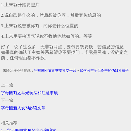
1.上来就开始要照片
2.说自己是什么的，然后想被你养，然后套你信息的
3.上来就说想被你Tj，约你去什么位置的
4.上来用要挟语气说你不收他他就如何的。等等
好了，说了这么多，无非就两点，要钱要钱要钱，套信息套信息，
如果真的确认了主奴关系希望你不要抠门，毕竟是灵魂，没确定之
前，任何理由都不作数。
未经允许不得转载：
字母圈亚文化交友社交平台
»
如何分辨字母圈中的伪M和骗子
上一篇
字母圈Tj之耳光玩法和注意事项
下一篇
字母圈新人女M必读文章
相关推荐
1、字母圈中常见的套路和骗术