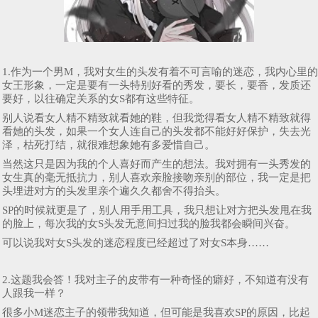
1.作为一个男M，我对女生的头发有着不可言喻的迷恋，我内心里的
女王形象，一定是要有一头特别好看的秀发，要长，要香，发质还
要好，以往确定关系的女S都有这些特征。
别人说看女人精不精致就看她的鞋，但我觉得看女人精不精致就得
看她的头发，如果一个女人连自己的头发都不能好好保护，失去光
泽，枯死打结，就很难想象她有多爱惜自己。
当然这只是因为我的个人喜好而产生的想法。我对拥有一头秀发的
女生真的毫无抵抗力，别人喜欢亲脸接吻亲别的部位，我一定是把
头埋进对方的头发里亲个遍久久都舍不得抬头。
SP的时候就更是了，别人用手用工具，我只想让对方把头发甩在我
的脸上，每次我的女S头发无意间扫过我的脸我都会瞬间兴奋。
可以说我对女S头发的迷恋程度已经超过了对女S本身……
2.这题我会答！我对主子的皮带有一种奇怪的癖好，不知道有没有
人跟我一样？
很多小M迷恋主子的领带我知道，但可能是我喜欢SP的原因，比起