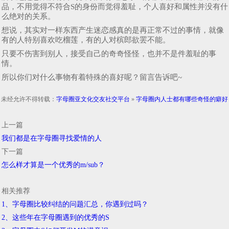
品，不用觉得不符合S的身份而觉得羞耻，个人喜好和属性并没有什
么绝对的关系。
想说，其实对一样东西产生迷恋感真的是再正常不过的事情，就像
有的人特别喜欢吃榴莲，有的人对槟郎欲罢不能。
只要不伤害到别人，接受自己的奇奇怪怪，也并不是件羞耻的事
情。
所以你们对什么事物有着特殊的喜好呢？留言告诉吧~
未经允许不得转载：
字母圈亚文化交友社交平台
»
字母圈内人士都有哪些奇怪的癖好
上一篇
我们都是在字母圈寻找爱情的人
下一篇
怎么样才算是一个优秀的m/sub？
相关推荐
1、字母圈比较纠结的问题汇总，你遇到过吗？
2、这些年在字母圈遇到的优秀的S