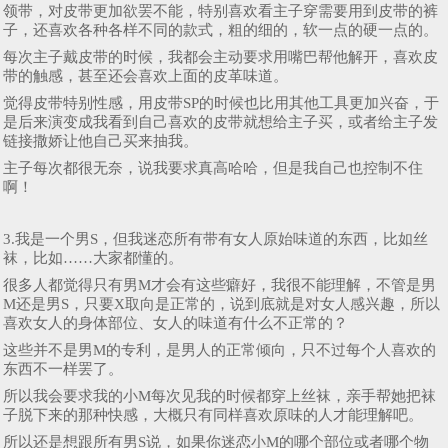
领带，对皮带更加欲罢不能，特别喜欢看主子穿需要用到皮带的裤
子，还喜欢各种各样不同的款式，粗的细的，软一点的硬一点的。
每次主子戴皮带的时候，我都会主动要求用嘴巴帮他解开，喜欢皮
带的触感，甚至还会喜欢上面的皮革味道。
觉得皮带特别性感，用皮带SP的时候也比用其他工具更加兴奋，于
是后来演变成我看到自己喜欢的皮带就想给主子买，或者给主子发
链接撒娇让他自己买来抽我。
主子每次都很无奈，说我要求真高哈哈，但是我自己也控制不住
啊！
3.我是一个男S，但我迷恋所有带有女人原始味道的东西，比如丝
袜，比如……大家都懂的。
很多人都觉得只有男M才会有这些癖好，我很不能理解，不管是男
M还是男S，只要X取向是正常的，说到底就是对女人感兴趣，所以
喜欢女人的身体部位、女人的味道有什么不正常的？
这些并不是男M的专利，是男人的正常倾向，只不过每个人喜欢的
东西不一样罢了。
所以我会要求我的小M每次见我的时候都穿上丝袜，亲手帮她把袜
子脱下来的那种快感，大概只有同样喜欢原味的人才能理解吧。
所以还是想跟所有男S说，如果你迷恋小M的哪个部位或者哪个物