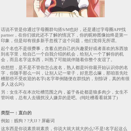
话说不管是你通过字母圈群勾搭S/M也好，还是通过字母圈APP找
partner，在你们彼此还不了解的情况下，你的昵称图像始终是第一
印象，但是却有很多新手忽视了这个问题，他们觉得无所谓。
起个名也不是很费事，含蓄点把自己的兴趣爱好或者喜欢的东西放
到名字里，给自己一个自我介绍的机会，给别人一个了解你的机
会，而且名字这东西，叫熟了可能就伴随着你整个友谊了。
你想想，是不是不管你怎么改名，熟人都是叫你最开始认识你的名
字，你随手那么一叫，让别人记一辈子，好意思么嘛，那咱首先吐
槽那些不受欢迎的名字(名字举例随便在群找的，别惊讶，真的有很
多人这么叫)
另：女生不在本次吐槽范围之内，鉴于各处都是狼多肉少，女生不
管叫啥，总有人去骚扰没人嫌弃的是吧。(纯吐槽看看就算了)
类型一：
直白的
例如：贱狗 ? ?大JJ ? 屏蔽词
这东西是你说素质就素质，你说大就大就大的么?不是!名字起这么