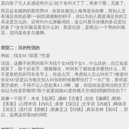
直白除了引人反感还有什么?起个名叫大丁丁，再来个图，无敌了。
而且起名贱狗的那些男M，你喜欢被别人侮辱是你的事，而别人没
有满足你的必要!一副饥渴难耐的样子，你以为别人都是满足你的工
具还是怎么的。还有叫什么屏蔽词的，这么叫显示你懂的多还是玩
的多了?女生叫菊花黄瓜什么的，那是玩笑，是萌点!一个男的叫菊
花，尼玛是有多欠爆啊。
类型二：
目的性强的
例如：找女M ?寂寞 ?空虚
话说，这圈子的男的谁不为找个女M找个女S，什么目的，自己知道
就算了，取个好名字，慢慢聊去，时间长了都知道你要找什么，而
不是靠把目的写在名字上，你这么写，考虑别人怎么叫你了?难道叫
你女M?还是以为每次别人叫你的时候都帮你打了一次广告，那些寂
寞空虚的，不得不让人想起来4.1.9啊，嗷，你说你这是纯洁的文艺?
你以为你是郭敬明?取个寂寞就能45度仰视天空感到明媚而忧伤了?
就像一个段子：本名【低调】;谦称【含蓄】;别名【腼腆】;昵称
【害羞】;心理术语【内向】;美誉【深沉】;文学语【内敛】;网络语
【淡定】;流行语【扮酷】;形象定义【闷骚】;真实名称【装B】，所
以，远离这些装B的词吧