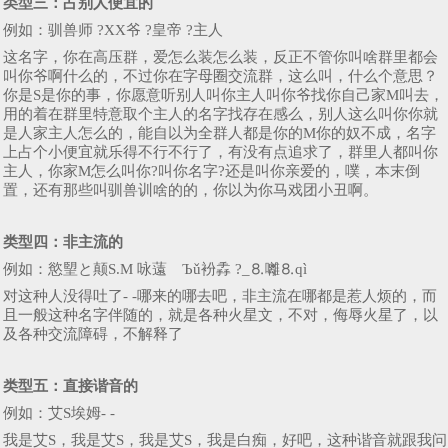
类型三：
占别人便宜的
例如：驯兽师 ?XX爷 ?皇帝 ?主人
这名字，你在高压群，爱怎么装怎么装，反正不管你叫啥群里都会
叫你爷啊什么的，不过你在字母圈交流群，这么叫，什么个意思？
你是S是你的事，你愿意听别人叫你主人叫你爷找你自己家M叫去，
用的着在群里特意取个主人的名字找存在感么，别人这么叫你你就
是人家主人怎么的，能自以为全群人都是你的M你的奴不成，名字
上占个小便宜就乐得不行不行了，有没有点追求了，群里人都叫你
主人，你家M怎么叫你?叫你名字?还是叫你亲爱的，噗，本末倒
置，还有那些叫驯兽训啥的的，你以为你马戏团小丑啊。
类型四：
非主流的
例如：慾朢と颠S.M 咏薳ゞЪǔ衯掱 ?_⒏囄⒏qì
对这种人没得吐了- -哪来的哪去吧，非主流在哪都是惹人烦的，而
且一般这种名字伴随的，就是各种火星文，不对，侮辱火星了，以
及各种交流障碍，不解释了
类型五：直接谐音的
例如：艾S埃姆- -
我是艾S，我是艾S，我是艾S，我是白痴，好吧，这种谐音就跟我问