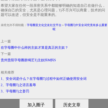
希望大家在任何一段亲密关系中都能够明确的知道自己在做什么，
确保自己的安全，尤其是心理问题，Tj不尽兴可以商量，技术的问
题可以改进，但安全是不能重来的。
未经允许不得转载：
字母圈亚文化交友社交平台
»
字母圈Tj中安全词究竟有多么重要
呢
上一篇
在字母圈中什么样的主奴才算是真正的主奴？
下一篇
贵州贵阳字母圈群绳艺Tj主奴抖M抖S
相关推荐
1、安全词是什么？在字母圈Tj过程中如何正确使用安全词
2、字母圈Tj之语言羞辱
3、字母圈Tj之姜罚
鄂ICP备2021004520号-3
© 2018-2021
字母圈亚文化交友社交平台
网站地图