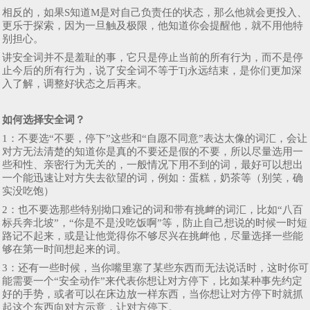
相反的，如果S知道M是对自己负责任的状态，那么他就会更投入、
更乐于探索，因为一旦触及极限，他知道你会提醒他，就不用他特
别担心。
讲安全词并不是羞耻的事，它只是停止当前的所有行为，而不是停
止今后的所有行为，说了安全词不等于Tj永远结束，是你们更加深
入了解，调整好状态之后再来。
如何选择安全词？
1：不要选“不要，停下”这些和“自愿不同意”表达太像的词汇，会让
对方无法清楚的知道你是真的不要还是假的不要，所以尽量选用一
些和性、亲密行为无关的，一般情况下用不到的词，最好可以想出
一个能迅速让对方失去欲望的词，例如：蛋糕，奶茶等（别笑，确
实没吃饱）
2：也不要选那些特别拗口难记的词和带有挑衅的词汇，比如“八百
标兵奔北坡”，“你是不是没吃饭啊”等，防止自己想说的时候一时短
路记不起来，或是让他觉得你不够尽兴在挑衅他，尽量选择一些能
够在第一时间想起来的词。
3：还有一些时候，当你嘴里塞了某些东西而无法说话时，这时你可
能需要一个“安全动作”来代表你想让对方停下，比如某种事先约定
好的手势，或者可以在床边放一样东西，当你想让对方停下时就抓
起这个东西向对方示意，让对方停下。