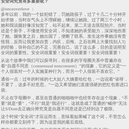
安全词究竟有多重要呢？
@onceoverlove ：
多年以前，我的一个奴犯错了，罚她跪筷子，过了十几二十分钟开
始求饶，当时在气头上不理睬她，继续让她跪。过了两三个小时，
她和我说腿好像没知觉了，站不起来。第二天送去医院拍片。当时
还是个新手，不懂使用安全词，不知道她的承受能力，深深地伤害
了她。腿恢复之后，她出国了，便断了联系。发生这件事她没有责
怪我，反而让我更加自责，内疚，后悔。之后在网上大量找别人Tj
的经验，弥补自己的不足，完善自己。说了这么多，目的是说明安
全词的重要性。安全词很重要！安全词很重要！安全词很重要！
从这个故事中我们可以探寻到，在很多的字母圈关系中普遍存在
着“自愿不同意（consensual nonconsent）”的现象，它的定义是“一
个人假装对一个人实施某种行为，而另一个人假装不喜欢它。”
通俗一点：过年的时候的七大姑八大姨要给红包，一边说着“诶呀，
不要了，这多不好意思。”一边又希望她们直接强硬的把红包塞进口
袋。
不止在字母圈中，甚至在普通的啪啪啪中也经常存在这个现象，“不
要”就是“要”，“不行”就是“我还行”，这就造成了普通的“喊停”无法
让S/Dom去正确分辨究竟是自愿不同意还是已经到达了极限。
这个时候“安全词”才应运而生，意味着如果喊了这个词，不管怎么
样你都要立刻停下，因为这是我的最后底线。