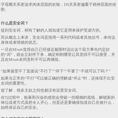
字母圈关系更追求肉体层面的欢愉，DS关系更偏重于精神层面的依
附。
什么是安全词？
提到安全词，梢有了解的人就知道它是用来保护受虐方的。
而从概念上来讲，安全词是指用一系列代码或者其他信号，来传达
身体或者情绪的状态。
一旦在M/sub觉得自己已经接近极限时说出这个双方事先约定好
的“词”，就会立刻停下来，确定刚刚哪里让其觉得不可以接受，并
且在M/sub未同意时不可以再继续。
“如果接受不了直接说”不行了””停下””不要了“不就可以了吗？”
如果当正常的“不行”可以被正确的理解成“停止”时，还体现不出安
全词的重要性。
据了解，很多主奴之间也都没有设置安全词。
在Tj过程中，粗暴和兴奋的感觉会突破一些模糊的底线，解锁新的
体位或者方式虽然令人开心，但是还是要确保知道自己在做什么，
始终保证自己的安全。