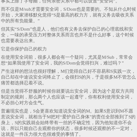
事实上除了字母圈，任何亲密关系中都可以设置“安全词”。
而不仅是M/sub才需要安全词，S/Dom也是需要的。不知从什么时候
开始，大家潜移默化觉得“S是最高的权力方，就有义务去吸收关系
中的所有负能量。”
但其实“S/Dom”也是人，他们也有义务去保护自己的心理底线和安
全，一味的承受压力对整体关系而言也并不是什么好事，这个时候
也需要表达出来。
它是你保护自己的权力
在使用安全词前，很多人都会有一个疑问，尤其是M/Sub，常常会
想“如果我使用了安全词，我的S/Dom会觉得扫兴，难过吗？”
产生这样的想法也很好理解，M们觉得自己好不容易和S实践一次，
自己却在中途说安全词终止了，会很扫S的兴，于是很多M不管怎么
痛苦都选择忍着不说。
但是当觉得不舒服的时候你就要说出安全词，因为这个是双方共同
制定的规则，那么两个人也应该一起遵守，你有权利使用安全词，
不必担心对方会生气。
普遍现实也是，S会更喜欢知道说安全词的M。如果S意识到M不愿
意说安全词，就相当于M把对“爱护自己身体”的责任全部推到了S的
身上，S的实践就会始终带有一丝的不确定性，因为他知道你不会
说，所以只能自己去观察你的状态，很多时候还观察的不一定对，
这就是一件压力很大也很难受的事情了。