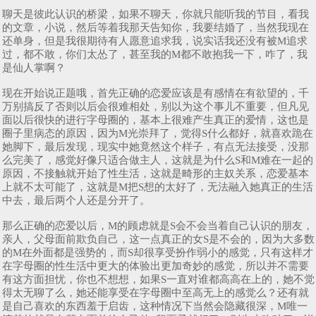
聊天是彼此认识的桥梁，如果不聊天，你就只能听我的节目，看我
的文章，小说，然后等着我那天告知你，我要结婚了，当然我现在
还单身，但是我很期待有人愿意追求我，说实话我还没有被M追求
过，都不敢，你们太怂了，甚至我的M都不敢抱我一下，咋了，我
是仙人掌啊？
现在开始说正题哦，首先正确的恋爱应该是有感情在有欲望的，千
万别搞反了否则以后会很难相处，别以为这个事儿不重要，但凡见
面以后很快的进行字母圈的，基本上很难产生真正的爱情，这也是
圈子里病态的原因，因为M光崇拜了，觉得S什么都好，就喜欢跪在
她脚下，最后发现，现实中她竟然这个样子，有点无法接受，没那
么完美了，感觉好像只适合做主人，这就是为什么S和M难在一起的
原因，不接触就开始了性生活，这就是畸形的主奴关系，恋爱基本
上就不太可能了，这就是M把S想的太好了，无法融入她真正的生活
中去，最后两个人还是分开了。
那么正确的恋爱以后，M的顾虑就是S会不会当着自己认识的朋友，
亲人，父母面前欺负自己，这一点真正的女S是不会的，因为大多数
的M在外面都是强势的，而S却很享受扮作弱小的感觉，只有这样才
在字母圈的性生活中更大的体验出更加奇妙的感觉，所以并不需要
有这方面担忧，你也不想想，如果S一直对谁都高高在上的，她不觉
得太无聊了么，她还能享受在字母圈中至高无上的感觉么？还有就
是自己喜欢的东西羞于启齿，这种情况下当然会隐藏很深，M唯一