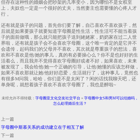
但存在这种性的婚姻会把吵架的几率变小，因为哪怕不是女权至
上，夫奴也一定是一个很好的丈夫，当然妻主也需要懂的心疼人才
行 。
还有就是孩子的问题，首先你们要了解，自己喜欢不喜欢孩子，然
后就是如果要孩子就要知道字母圈是性生活，性生活可不能当着孩
子的面前做哦，那么就只能把孩子送到姥姥家，奶奶家在过二人世
界啦，还有就是孩子会不会喜欢字母圈，这个唯一肯定的是它并不
会遗传，起码我们的父母并不喜欢，其次就是尊重孩子的想法，喜
欢和不喜欢是他/她的事儿，真的有必要操心么？你不是也好好的生
活着么，而且我并不觉得喜欢字母圈好或者不好，如果喜欢，未来
被发现了，我会给他/她一个正确的引导，让他/她懂的应该怎样做，
如果不喜欢那就让她/他好好恋爱，生活就行了，这种事儿，竟然也
有很多M问我，哈哈，你们是不是太闲了？闲的话找我聊天吧，还
单身呢，就想着孩子喜欢不喜欢字母圈了，我也是醉啦~
未经允许不得转载：
字母圈亚文化交友社交平台
»
字母圈中女S和男M可以结婚吗，
怎么处理婚后生活？
上一篇
字母圈中斯慕关系的成功建立在于相互了解
下一篇