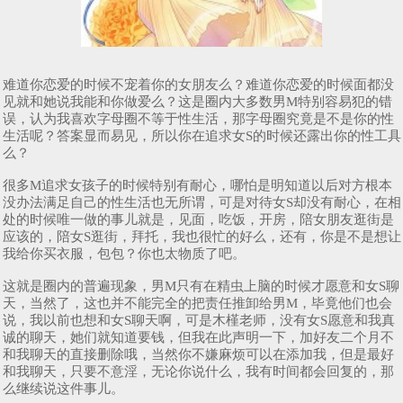
难道你恋爱的时候不宠着你的女朋友么？难道你恋爱的时候面都没
见就和她说我能和你做爱么？这是圈内大多数男M特别容易犯的错
误，认为我喜欢字母圈不等于性生活，那字母圈究竟是不是你的性
生活呢？答案显而易见，所以你在追求女S的时候还露出你的性工具
么？
很多M追求女孩子的时候特别有耐心，哪怕是明知道以后对方根本
没办法满足自己的性生活也无所谓，可是对待女S却没有耐心，在相
处的时候唯一做的事儿就是，见面，吃饭，开房，陪女朋友逛街是
应该的，陪女S逛街，拜托，我也很忙的好么，还有，你是不是想让
我给你买衣服，包包？你也太物质了吧。
这就是圈内的普遍现象，男M只有在精虫上脑的时候才愿意和女S聊
天，当然了，这也并不能完全的把责任推卸给男M，毕竟他们也会
说，我以前也想和女S聊天啊，可是木槿老师，没有女S愿意和我真
诚的聊天，她们就知道要钱，但我在此声明一下，加好友二个月不
和我聊天的直接删除哦，当然你不嫌麻烦可以在添加我，但是最好
和我聊天，只要不意淫，无论你说什么，我有时间都会回复的，那
么继续说这件事儿。