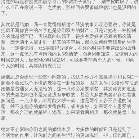
清楚的就是在朋友面前给自己的S留面子就行了，别牛皮吹破了，说
什么自己在家说一不二之类的，那样回去哭爹喊娘估计也是没用的
了。
其次就是结婚，我一直觉得婚后这个经济的事儿没必要说，你就是
把房子写你妻主的名字也是你们双方的财产，只是让她有一种控制
你的优越感而已，再说真的结婚了，很少有爱好者还算的那么清
楚，因为两个人能走到一起真的不容易，那么如何经营婚后的生活
呢，一定要记得，女S要懂得分场合，在外的时候不要露出S的属性
来，这一点但凡有点情商的女S都清楚，而男M要知道，应该男人的
时候就男人，应该M的时候就M，可以参考非两个人的时候，和两
个人的时候，具体因情况而定。
婚姻总是会出现一些些小问题的，我认为你并不需要操心和女S在一
起会不会比找个不懂的老婆在一起难的多，因为女S可以给你有性的
婚姻是普通女人无法给的，这一点你必须要清楚，其次你要知道正
常的夫妻之间也不是完全没有争吵的，甚至大多数夫妻都存在着很
多问题，一点小事儿都可能大吵一架，这是两个人合不合适的问
题，并不会把你的婚姻变得多坏，或者多好，如果两个人恩爱的
话，那么合理的就是锦上添花，如果两看两相厌，那么就是雪上加
霜。
绝对不会影响你们之间的婚姻本质，大多数的时候它只是起到了一
个润滑的作用，让你们之间的生活过的更加滋润一些，仅此而已，