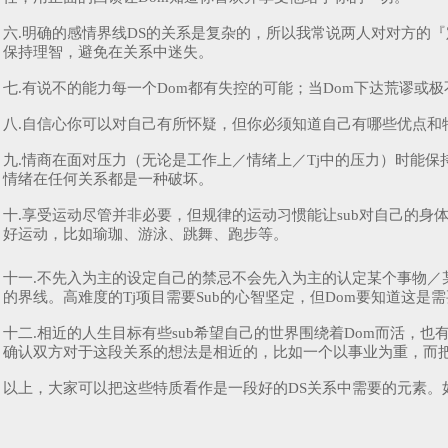
六.明确的感情界线DS的关系是复杂的，所以我常说两人对对方的『
保持理智，避免在关系中迷失。
七.有说不的能力每一个Dom都有失控的可能；当Dom下达荒谬或
八.自信心你可以对自己有所怀疑，但你必须知道自己有哪些优点和特
九.情商在面对压力（无论是工作上／情绪上／Tj中的压力）时能
情绪在任何关系都是一种破坏。
十.享受运动尽管并非必要，但规律的运动习惯能让sub对自己的
好运动，比如瑜珈、游泳、跳舞、跑步等。
十一.不先入为主的设定自己的禁忌不会先入为主的认定某个事物／某
的界线。高难度的Tj项目需要Sub的心智坚定，但Dom要知道这是
十二.相近的人生目标有些sub希望自己的世界围绕着Dom而活，
确认双方对于这段关系的想法是相近的，比如一个以事业为重，而把D
以上，大家可以把这些特质看作是一段好的DS关系中需要的元素。