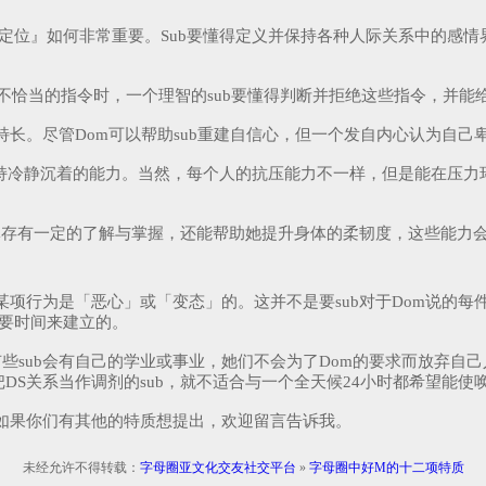
定位』如何非常重要。Sub要懂得定义并保持各种人际关系中的感情
极不恰当的指令时，一个理智的sub要懂得判断并拒绝这些指令，并能
长。尽管Dom可以帮助sub重建自信心，但一个发自内心认为自己卑
保持冷静沉着的能力。当然，每个人的抗压能力不一样，但是能在压力
身体存有一定的了解与掌握，还能帮助她提升身体的柔韧度，这些能力
项行为是「恶心」或「变态」的。这并不是要sub对于Dom说的每
需要时间来建立的。
也有些sub会有自己的学业或事业，她们不会为了Dom的要求而放弃
S关系当作调剂的sub，就不适合与一个全天候24小时都希望能使唤
如果你们有其他的特质想提出，欢迎留言告诉我。
未经允许不得转载：
字母圈亚文化交友社交平台
»
字母圈中好M的十二项特质