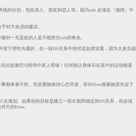
界线的分别，包括亲人、朋友和恋人等。因为sub 必须在『感情』中
给予对方改进的建议。
微到一无是处的人是不能胜任sub的角色。
环境下理性沟通的，在一段DS关系中绝对是如虎添翼，因为太多负面
会在比较激烈Tj情境中派上用场！任何能让身体乐在其中的运动都是
件事都来者不拒，而是要她保持心态开放，容许Dom探索她原先设下
自己人生规划。如果你的目标是建立一段长期而稳定的DS关系，你必须
对方的Dom。