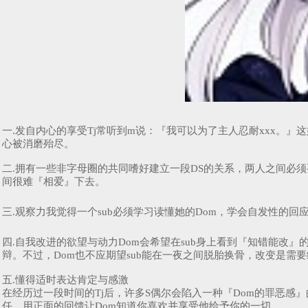
一.发自内心的享受Tj常听到m说：『我可以为了主人忍耐xxx。』
心被消磨殆尽。
二.拥有一些非字母圈的共同嗜好建立一段DS的关系，两人之间必
间很难『相爱』下去。
三.观察力我觉得一个sub必须学习读懂她的Dom，学会自发性的
四.自我改进的欲望与动力Dom会希望在sub身上看到『知错能改
辩。不过，Dom也不应期望sub能在一夜之间脱胎换骨，改变是需
五.懂得适时表达肯定与感激
在经历过一段时间的Tj后，许多S偶尔会陷入一种『Dom的罪恶感』
任，用正面的回馈让Dom知道你喜欢并享受他给予你的一切。