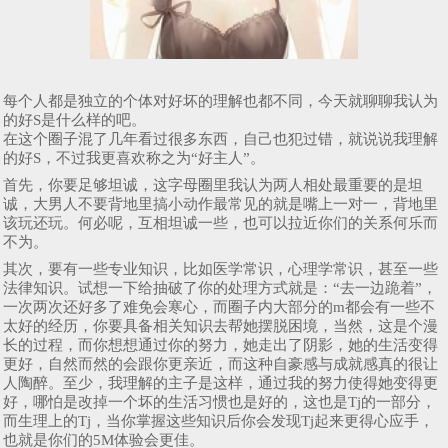
每个人都是独立的个体对好坏的理解也都不同，今天就聊聊我认为
的好S是什么样的吧。
在这个圈子混了几年看过很多东西，自己也犯过错，就说说我理解
的好S，不过我更喜欢称之为“好主人”。
首先，你要足够坦诚，这字母圈里我认为两人相处最重要的是坦
诚，大男人不要背地里搞小动作最常见的就是嘴上一对一，背地里
该玩还玩。何必呢，互相坦诚一些，也可以拉近你们的关系何乐而
不为。
其次，要有一些专业知识，比如医学常识，心理学常识，甚至一些
法律知识。试想一下给抽破了你的处理方式就是：“去一边跪着”，
一次两次还好多了难免会寒心，而圈子内大部分的m都会有一些不
太好的经历，你要具备相关知识去帮她摆脱困境，当然，这是个漫
长的过程，而你想想通过你的努力，她走出了阴影，她的生活变得
更好，自然而然的会跟你更亲近，而这种自豪感与成就感真的很让
人陶醉。至少，我理解的主子是这样，通过我的努力使得她变得更
好，哪怕是改掉一个坏的生活习惯也是好的，这也是Tj的一部分，
而生理上的Tj，当你掌握这些知识后你会发现Tj起来更得心应手，
也就是你们的5M体验会更佳。