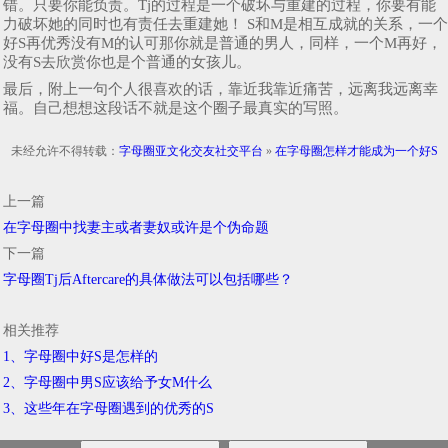
错。只要你能负责。Tj的过程是一个破坏与重建的过程，你要有能
力破坏她的同时也有责任去重建她！ S和M是相互成就的关系，一个
好S再优秀没有M的认可那你就是普通的男人，同样，一个M再好，
没有S去欣赏你也是个普通的女孩儿。
最后，附上一句个人很喜欢的话，靠近我靠近痛苦，远离我远离幸
福。自己想想这段话不就是这个圈子最真实的写照。
未经允许不得转载：
字母圈亚文化交友社交平台
»
在字母圈怎样才能成为一个好S
上一篇
在字母圈中找妻主或者妻奴或许是个伪命题
下一篇
字母圈Tj后Aftercare的具体做法可以包括哪些？
相关推荐
1、字母圈中好S是怎样的
2、字母圈中男S应该给予女M什么
3、这些年在字母圈遇到的优秀的S