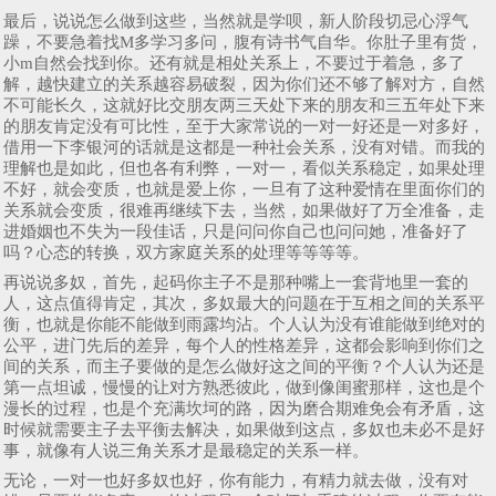
最后，说说怎么做到这些，当然就是学呗，新人阶段切忌心浮气
躁，不要急着找M多学习多问，腹有诗书气自华。你肚子里有货，
小m自然会找到你。还有就是相处关系上，不要过于着急，多了
解，越快建立的关系越容易破裂，因为你们还不够了解对方，自然
不可能长久，这就好比交朋友两三天处下来的朋友和三五年处下来
的朋友肯定没有可比性，至于大家常说的一对一好还是一对多好，
借用一下李银河的话就是这都是一种社会关系，没有对错。而我的
理解也是如此，但也各有利弊，一对一，看似关系稳定，如果处理
不好，就会变质，也就是爱上你，一旦有了这种爱情在里面你们的
关系就会变质，很难再继续下去，当然，如果做好了万全准备，走
进婚姻也不失为一段佳话，只是问问你自己也问问她，准备好了
吗？心态的转换，双方家庭关系的处理等等等等。
再说说多奴，首先，起码你主子不是那种嘴上一套背地里一套的
人，这点值得肯定，其次，多奴最大的问题在于互相之间的关系平
衡，也就是你能不能做到雨露均沾。个人认为没有谁能做到绝对的
公平，进门先后的差异，每个人的性格差异，这都会影响到你们之
间的关系，而主子要做的是怎么做好这之间的平衡？个人认为还是
第一点坦诚，慢慢的让对方熟悉彼此，做到像闺蜜那样，这也是个
漫长的过程，也是个充满坎坷的路，因为磨合期难免会有矛盾，这
时候就需要主子去平衡去解决，如果做到这点，多奴也未必不是好
事，就像有人说三角关系才是最稳定的关系一样。
无论，一对一也好多奴也好，你有能力，有精力就去做，没有对