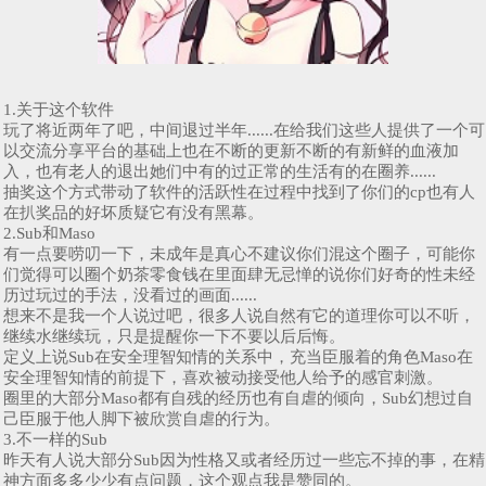
1.关于这个软件
玩了将近两年了吧，中间退过半年......在给我们这些人提供了一个可
以交流分享平台的基础上也在不断的更新不断的有新鲜的血液加
入，也有老人的退出她们中有的过正常的生活有的在圈养......
抽奖这个方式带动了软件的活跃性在过程中找到了你们的cp也有人
在扒奖品的好坏质疑它有没有黑幕。
2.Sub和Maso
有一点要唠叨一下，未成年是真心不建议你们混这个圈子，可能你
们觉得可以圈个奶茶零食钱在里面肆无忌惮的说你们好奇的性未经
历过玩过的手法，没看过的画面......
想来不是我一个人说过吧，很多人说自然有它的道理你可以不听，
继续水继续玩，只是提醒你一下不要以后后悔。
定义上说Sub在安全理智知情的关系中，充当臣服着的角色Maso在
安全理智知情的前提下，喜欢被动接受他人给予的感官刺激。
圈里的大部分Maso都有自残的经历也有自虐的倾向，Sub幻想过自
己臣服于他人脚下被欣赏自虐的行为。
3.不一样的Sub
昨天有人说大部分Sub因为性格又或者经历过一些忘不掉的事，在精
神方面多多少少有点问题，这个观点我是赞同的。