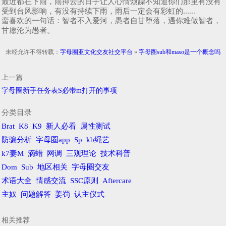
最近都在下雨，雨抑云的日子让人心情烦躁不知道你们那里有没有
受到台风影响，有没有持续下雨，雨后一定会有彩虹的......
蛮喜欢的一句话：智者不入爱河，愚者自甘堕落，遇你难做智者，
甘愿沦为愚者。
未经允许不得转载：
字母圈亚文化交友社交平台
»
字母圈sub和maso是一个概念吗
上一篇
字母圈新手任务表S必带m打开的事项
分类目录
Brat
K8
K9
新人必看
属性测试
防骗分析
字母圈app
Sp
kb绳艺
k7妻M
滴蜡
网调
三观理论
技术科普
Dom
Sub
地区相关
字母圈交友
术语大全
情感交流
SSC原则
Aftercare
主奴
问题解答
姜罚
认主仪式
相关推荐