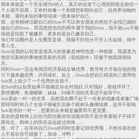
我本身就是一个安全感为0的人，真正的去放下心理的防线去相信一
个人很不容易，又有时候像一个刺猬把刺朝向自己，自然界动物的
本能，遇到未知的事情缩成一团来保护自己。
我，还有精神洁癖自己的Dom不可以有女朋友自然也不会找已婚的
做自己的Dom，晃晃悠悠也找到两年属于我的Dom，我不敢yue不敢
搞就是怕脏了被嫌弃，更多的是自己嫌弃自己。
你们常说圈外是人生圈里是戏，我做不到也分不开人生如戏，戏中
看人生。
Dom在我的认知里是很高大的形象是神明也是一种救赎，我愿意为
他尝试新鲜的事物接受新的东西（底线除外）臣服于他我就很快
乐。
同时Dom一定会有阅历经济基础足够优秀，教导有方才能在他的指
引下越来越优秀，共同成长。反之，Dom会把自己错误的三观带给
Sub世上就少了一个优秀的女孩子。
在Sub的认知里如果不能确定你会对我好,只对我好，那就拜拜了。
那些撒网，鱼塘暧昧，妹妹，纠缠不清的关系还不如等于0。
Sub喜欢一对一的关系，虽然现在圈子处于一对多的现象或者像广场
那样同时和几个女孩子聊被扒后换个昵称头像继续撩，这并不影响
Sub追求的一对一，想要的从来都是偏爱而不是宠爱。
喜欢的是精神上以你为阳光敬仰你追随你而不是你拿着链子不得不
跟你走。精神上的快乐远远超过肉体......
熬，对了，在等待自己Dom的同时也要记得优秀哦，不然你喜欢的
人不喜欢你可就惨了，加油，冲鸭！