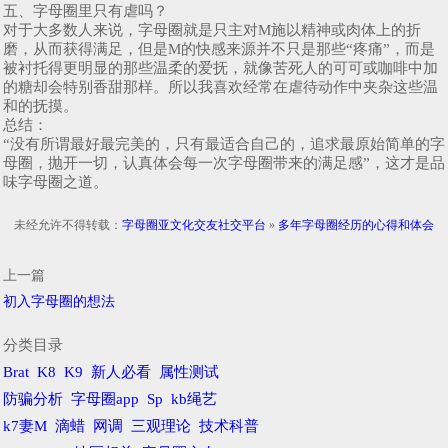
五、字母圈里只有虐吗？
对于大多数人来说，字母圈就是只主对M施以精神或肉体上的折
磨，从而获得满足，但是M的快感来源并不只是那些“疼痛”，而是
被衬托得更明显的那些温柔的爱抚，就像苦死人的可可或咖啡中加
的糖却会特别香甜那样。所以我喜欢经常在虐待动作中夹杂这些温
和的抚摸。
总结：
“没有所谓最好最完美的，只有最适合自己的，追求最原始简单的字
母圈，抛开一切，认真体会每一次字母圈带来的满足感”，这才是品
味字母圈之道。
未经允许不得转载：
字母圈亚文化交友社交平台
»
多年字母圈经历的心得和体会
上一篇
初入字母圈的想法
分类目录
Brat
K8
K9
新人必看
属性测试
防骗分析
字母圈app
Sp
kb绳艺
k7妻M
滴蜡
网调
三观理论
技术科普