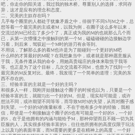
吧，你走你的阳关道，我过我的独木桥。尊重别人的选择，求同存
异，这才是应有的理念和态度。
二、完美的主奴存在吗？
几乎每个圈里的人都处于犹豫矛盾之中，徘徊于不同S与M之中，总
想等着一个最完美的主或者M，以我为例，在圈子这么多年以来，
交流过的M已经忘了多少个了，真正成为我的M的也就那么几个而
已，从第一次懵懂之中接触到的第一个M，磕磕碰碰的边接触边学
习着，到后来，驾驭起一个M时的游刃有余等到。
不用说，了解那么多的着M也许是为了能碰到一个更好的M吧
什么样的才算最好的M呢？在我想象当中，或者就是那种愿意服从
于我，无条件遵从我的命令，用她高贵端庄的身体来取悦于我等
等。也正是为了这个目标，几次交流着不同M，也曾为了找到一个
最完美的M反复对比。最终，我发现了一个简单的道理：完美的东
西不存在的。
三、经验丰富的主就是一个好的主吗？
和很多人一样，我刚开始接触这个圈子的时候也以为，只要是一个
经验丰富的主，就能Tj出一个好的M。但是，现实却可能是，或许
想法不同，或许期望不同等等，而导致M对S的失望，从而对圈子感
到失望。一个好的S的衡量标准，不在于他有多少年的经验，我相
信，即使是一个刚接触这个圈子的S也有可能是一个好的S，一个好
的S，在于是他拥有的内涵与能给予M，那种仰望而且不顾一切为其
臣服的人，其实很多经验丰富的S，往往他所拥有的高度仅限于玩法
上以及Tj的表面丰富，而M需要的更多是在精神上的高度，一个好