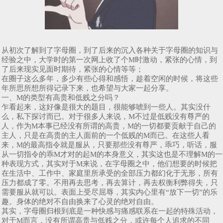
从初次了解到了字母圈，到了后来的沉入各种关于字母圈的知识与
经验之中，大学时的第一次网上收了个M时激动，紧张的心情，到
了后来现实见面时期待，紧张的心情等等；
在圈子这么多年，多少有些心得和感悟，趁着空闲的时候，将这些
年所思所想所得记录下来，也希望与大家一起分享。
一、M的类型有高贵和低贱之分吗？
乍看起来，这好像是很大的题目，很能够唬到一些人。其实没什
么，私下探讨而已。对于很多人来说，M不过是低贱没有尊严的
人，作为M本事已经没有所谓的高贵，M的一切都要贡献于自己的
主人，只是在高贵的主人面前的一个低贱的M而已。在这些人看
来，M的最高指令就是服从，只要那些没有尊严，乖巧，听话，服
从一切指令的乖M才对的起M的本身意义，其实这也是不理解M的一
种表现方式，其实对于M来说，在字母圈之中，他们想要的时候把
在生活中、工作中、家庭里所承受的全部压力都幻化于无形，所有
压力都成了零。不用再去思考，再去算计，再去权衡利弊得失，只
需要服从就可以。表面上受尽屈辱，其实内心里有“放下一切”的乐
趣。身体的绝对不自由换来了心灵的绝对自由。
其实，字母圈归根到底是一种快感与痛感联系在一起的特殊活动，
对于M而言，没有所谓高贵与低贱之分，或许每个人追求的不同