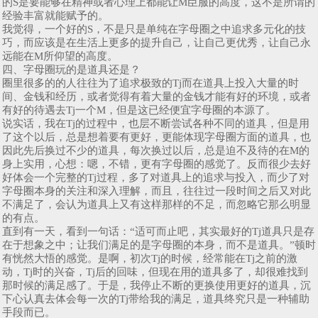
的S是要能够在精神或者心理上都能让M臣服的高度，这不是所谓的
经验丰富就能赋予的。
我觉得，一个好的S，不是只是单纯在字母圈之中追求多元化的技
巧，而应该是在生活上更多的提升自己，让自己更优秀，让自己永
远能在M所仰望的高度。
四、字母圈玩的是道具还是？
圈里很多的的人往往为了追求极致的Tj而在道具上投入大量的时
间、金钱和经历，或者觉得有着大量的金钱才能有好的环境，或者
有好的待遇去Tj一个M，但是这已经便宜字母圈的本源了。
说实话，我在Tj的过程中，也层不断尝试各种不同的道具，但是用
了这个以后，总是想着要有更好，更能体现字母圈方面的道具，也
因此先后换过不少的道具，每次换过以后，总是迫不及待的在M的
身上实用，心想：嗯，不错，更有字母圈的感觉了。反而很少去好
好体会一个完整的Tj过程，多了对道具上的追求与投入，而少了对
字母圈本身的关注和深入理解，而且，往往过一段时间之后又对此
不满足了，会认为道具上又有这样那样的不足，而忽略它那么明显
的有点。
直到有一天，看到一句话：“适可而止吧，其实最好的Tj道具只是存
在于想象之中；让我们满足的是字母圈的本身，而不是道具。”顿时
有恍然大悟的感觉。是啊，初次Tj的时候，经常能在Tj之前的激
动，Tj时的兴奋，Tj后的回味，但现在用的道具多了，却很难找到
那时候的满足感了。于是，我停止不断的更换使用更好的道具，沉
下心认真去体会每一次的Tj带给我的满足，道具终究只是一种辅助
手段而已。