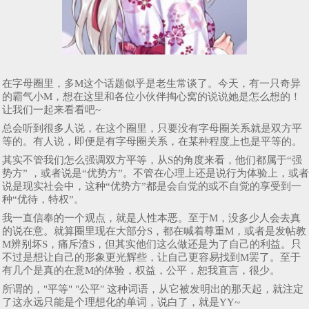
在字母圈里，多M这个话题似乎是老生常谈了。今天，有一只奇异
的霸气小M，想在这里和各位小伙伴掏心窝的说说她是怎么想的！
让我们一起来看看吧~
总会听到很多人说，在这个圈里，只要没有字母圈关系就是双方平
等的。有人说，即便是有字母圈关系，在某种程度上也是平等的。
其实不管我们怎么强调双方平等，从S的角度来看，他们都属于“强
势方” ，或者说是“优势方”。不管在心理上还是说行为体验上，或者
说是现实社会中，这种“优势方”都是会自觉的或不自觉的享受到一
种“优待，特权”。
我一直信奉的一个观点，就是人性本恶。至于M，没多少人会去真
的说在意。就算圈里现在大部分S，都在喊着尊重M，或者是发帖教
M辨别坏S，痛斥渣S，但其实他们这么做还是为了自己的利益。只
不过是想让自己的形象更光辉些，让自己更容易找到M罢了。至于
有几个是真的在意M的体验，权益，公平，恕我直言，很少。
所谓的，"平等" "公平" 这种词语，从它被发明出的那天起，就注定
了这永远只能是个理想化的单词，说白了，就是YY~