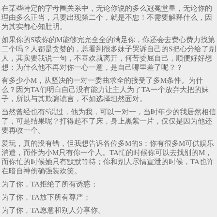
在某些特定的字母圈关系中，无论你说的多么冠冕堂皇，无论你的
理由多么正当，只要出现第二个，就是不忠！不需要解释什么，因
为其实都心知肚明。
如果你的S或你的M能够完完全全的满足你，你还会去费心费力找第
二个吗？人都是贪婪的，总看到很多妹子哭诉自己的S把心分给了别
人，其实要我说一句，不喜欢就离开，何苦委屈自己，顺便好好想
想：为什么他不再对你一心一意，是自己哪里差了呢？？
有多少小M，从坚决的一对一委曲求全的接受了多M条件。为什
么？因为TA们明白自己没有能力让主人为了TA一个放弃大把的妹
子，所以与其欺骗谎言，不如选择坦然面对。
当然曾经也有S说过，他为我，可以一对一，当时年少的我居然相信
了，可是结果呢？打得起不了床，身上黑紫一片，仅仅是因为他还
要再收一个。
爱玩，真的没有错，但我想告诉各位多M的S：你有很多M可供娱乐
消遣，而作为小M只有你一个人。TA忙的时候你可以去找别的M，
而你忙的时候她只有默默等待；你和别人尽情宣泄的时候，TA也许
在暗自神伤确强装欢笑。
为了你，TA拒绝了所有诱惑；
为了你，TA放下所有尊严；
为了你，TA愿意和别人分享你。