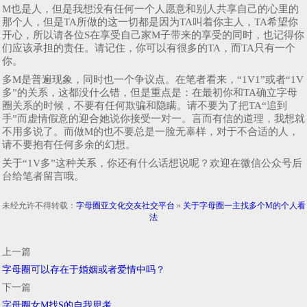
M也是人，但是我想没有任何一个人愿意和别人共享自己的心里的
那个人，但是TA所做的这一切都是因为TA叫着你主人，TA希望你
开心，所以请各位S在享受自己家M子带来的享受的同时，也记得你
们应该承担的责任。请记住，你可以有很多的TA，而TA只有一个
你。
多M是普遍现象，同时也一个争议点。在笔者看来，“1V1”或者“1V
多”的关系，这都没什么错，但是重点是：在最初你和TA确立字母
圈关系的时候，不要有任何欺骗和隐瞒。请不要为了把TA“追到
手”而虚情假意的迎合她说你接受一对一。言而有信的道理，我想就
不用多说了。而做M的也不要总是一脸无辜样，对于不合适的人，
请不要抱有任何多余的幻想。
关于“1V多”这种关系，你还有什么话想说呢？欢迎在微信公众号后
台给笔者留言哦。
未经允许不得转载：
字母圈亚文化交友社交平台
»
关于字母圈一主找多个M的个人看
法
上一篇
字母圈可以存在于婚姻或者爱情中吗？
下一篇
字母圈女M找S的自我思考