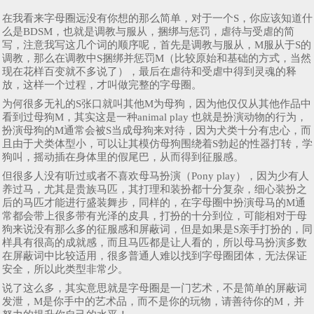
在我看来字母圈远没有你想的那么简单，对于一个S，你应该知道什
么是BDSM，也就是调教与服从，捆绑与惩罚，虐待与受虐的简
写，注意我写这几个词的顺序呢，首先是调教与服从，M服从于S的
调教，那么在调教中S捆绑并惩罚M（比较原始和基础的方式，当然
现在花样百变就不多说了），最后在虐待和受虐中得到灵魂的释
放，这样一个过程，才叫做完整的字母圈。
为何很多无礼的S张口就叫其他M为母狗，因为他仅仅从其他作品中
看到过母狗M，其实这是一种animal play 也就是扮演动物的行为，
扮演母狗的M通常会被S当成母狗来对待，因为犬类十分有忠心，而
且由于犬类体型小，可以让其模仿母狗围绕着S勃起的性器打转，学
狗叫，摇动插在身体里的假尾巴，从而得到征服感。
但很多人没有听过或者不喜欢母马扮演（Pony play），因为少有人
养过马，尤其是贵族马匹，其打理和装扮都十分复杂，细心装扮之
后的马匹才能进行盛装舞步，同样的，在字母圈中扮演母马的M通
常都会带上很多带有光泽的皮具，打扮的十分到位，可能相对于母
狗来说没有那么多的征服感和屏蔽词，但是如果是S亲手打扮的，同
样具有很高的成就感，而且马匹都是让人看的，所以母马扮演多数
在屏蔽词中比较适用，很多普通人难以找到字母圈团体，无法保证
安全，所以此类型非常少。
说了这么多，其实意思就是字母圈是一门艺术，不是简单的屏蔽词
发泄，M是你手中的艺术品，而不是你的玩物，请善待你的M，并