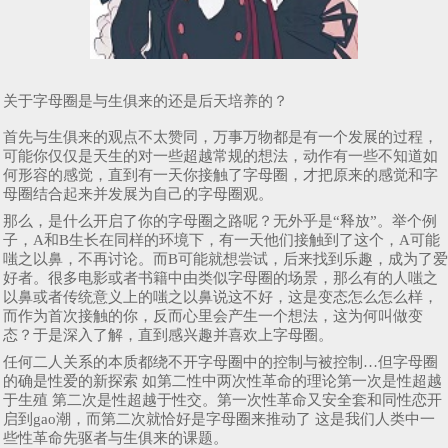
关于字母圈是与生俱来的还是后天培养的？
首先与生俱来的观点不太赞同，万事万物都是有一个发展的过程，
可能你仅仅是天生的对一些超越常规的想法，动作有一些不知道如
何形容的感觉，直到有一天你接触了字母圈，才把原来的感觉和字
母圈结合起来并发展为自己的字母圈观。
那么，是什么开启了你的字母圈之路呢？无外乎是“释放”。举个例
子，A和B生长在同样的环境下，有一天他们接触到了这个，A可能
嗤之以鼻，不再讨论。而B可能就想尝试，后来找到乐趣，成为了爱
好者。很多电影或者书籍中由类似字母圈的场景，那么有的人嗤之
以鼻或者传统意义上的嗤之以鼻说这不好，这是变态怎么怎么样，
而作为首次接触的你，反而心里会产生一个想法，这为何叫做变
态？于是深入了解，直到感兴趣并喜欢上字母圈。
任何二人关系的本质都绕不开字母圈中的控制与被控制…但字母圈
的确是性爱的新探索 如第二性中两次性革命的理论第一次是性超越
于生殖 第二次是性超越于性交。第一次性革命又安全套和同性恋开
启到gao潮，而第二次就恰好是字母圈来推动了 这是我们人类中一
些性革命先驱者与生俱来的课题。