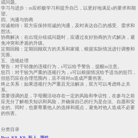
或问题。
学习与进步：m应积极学习和提升自己，以更好地满足s的要求和期
望。
四、沟通与协商
坦诚相待：双方应保持坦诚的沟通，及时表达自己的感受、需求和
想法。
协商解决：在出现分歧或问题时，应通过友好协商的方式解决，避
免冲突和矛盾的升级。
定期回顾：定期回顾双方的关系和家规，根据实际情况进行调整和
完善。
五、违规处理
警告：对于轻微的违规行为，s可以给予警告，提醒m注意。
惩罚：对于较为严重的违规行为，s可以根据情况给予适当的惩罚，
但惩罚应在合理范围内，且不得对m造成严重伤害。
终止关系：如果违规行为严重且无法解决，双方可以考虑终止关
系。
需要强调的是，字母圈活动存在一定的风险和争议性，在参与之前
应充分了解相关知识和风险，并确保自己的行为是合法、自愿和安
全的。同时，也要尊重他人的选择和观点，避免对他人造成不必要
的伤害。
分类目录
Brat
K8
K9
新人
属性