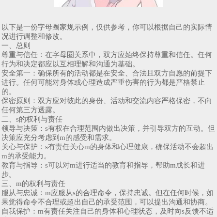
以下是一份字母圈家规示例，仅供参考，你可以根据自己的实际情
况进行调整和修改。
一、总则
尊重与信任：在字母圈关系中，双方应始终保持尊重和信任。任何
行为和决定都应以互相理解和沟通为基础。
安全第一：确保所有的活动都是在安全、合法且双方自愿的前提下
进行。任何可能对身体或心理造成严重伤害的行为都是严格禁止
的。
保密原则：双方应对彼此的身份、活动和交流内容严格保密，不向
任何第三方透露。
二、s的权利与责任
领导与决策：s有权在合理范围内做出决策，并引导双方的互动。但
决策应充分考虑到m的感受和需求。
关心与保护：s有责任关心m的身体和心理健康，确保活动不会超出
m的承受能力。
教育与指导：s可以对m进行适当的教育和指导，帮助m成长和进
步。
三、m的权利与责任
服从与忠诚：m应服从s的合理命令，保持忠诚。但在任何时候，如
果觉得命令不合理或超出自己的承受范围，可以提出沟通和协商。
自我保护：m有责任关注自己的身体和心理状态，及时向s反馈不适