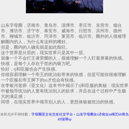
山东字母圈，济南市、青岛市、淄博市、枣庄市、东营市、烟台
市、潍坊市、济宁市、泰安市、威海市、日照市、滨州市、德州
市、聊城市、临沂市、菏泽市、莱芜市、临沂市。圈外的人很难理
解圈内的人，为什么有这样的嗜好。
但是，圈内的人确实就是如此痴狂。
这个世界是分层的，现实世界只是其中一层。
就像一个不会打王者荣耀的人，很难理解一个人盯着屏幕的快感。
快感，是每个人存在于世的内驱力吧。
恰好，tj和臣服也会产生快感。
你很容易理解一个帝王的统治欲带来的快感，但是可能你很难理解
一个臣服在帝王脚下的m才也会有快感。
在李银河老师《亚文化》这本书中揭示了tj和臣服的奥秘：现实世界
中被领导统治的人更有统治别人的欲求，并且在这个过程中产生极
大的满足感；
同理，在现实世界中领导别人的人，更想体验被统治的快感。
未经允许不得转载：
字母圈亚文化交友社交平台
»
山东字母圈女s济南女m绳艺kb青岛
k9淄博sp