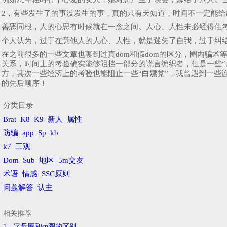
2，有些发生了的事没发生的事，真的只有天知道，时间不一定能给
善恶同根，人的心思有时候就在一念之间。人心、人性未必经得住
个人认为，过于在意他人的人心、人性，就是迷失了自我，过于纠结
在之前很多的一些文章也聊到过真dom和假dom的区分，圈内骗
关系，时间上的考验确实能够阻挡一部分的谎言编织者，但是一些“
方，其次一些经济上的考验也能阻止一些“白嫖党”，我曾遇到一些
的先后顺序！
分类目录
Brat
K8
K9
新人
属性
防骗
app
Sp
kb
k7
三观
Dom
Sub
地区
5m交友
术语
情感
SSC原则
问题解答
认主
相关推荐
1、字母圈和sp圈的区别