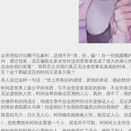
众所周知讨论圈子乱象时，总绕不开“渣，伪，骗”！在一些揭露圈
内，通过包装，谎言骗取众多女性对这些受害者造成了很大的身心
总会给我们答案”，简而言之当我们真正无法拿捏事实真相的时候，
言？这个戳破谎言的时间又是多久呢？
有人说过这样一句话：“世上所有好的感情，真情的承诺，都必然经
时间是世界上最公平的东西，它不会受贫富差距的影响，不会对美
见证虚假的人性，时间会帮你验证叵测的人心，真的，假不了，假
仿佛所有的鸡汤文，情感文章中总会把时间当作是验证人心，见证
的情欲者能露出马脚！但是相比于自我的防骗意识和自我保护，通
路遥知马力，日久见人心。时间确实能检验人性，能见证人心。但是
1，您耗费很长时间去看透一个人，其实并不可取。时间对人生对
例如您年轻时有个心爱的女人，她对您产生了误会，嫁给了别人。