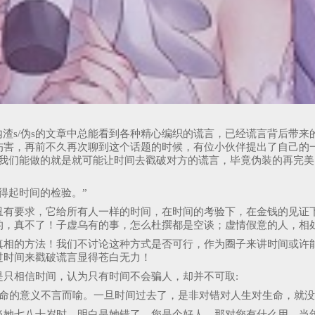
内渣s/伪s的文章中总能看到各种精心编织的谎言，已经谎言背后带
伤害，再前不久再次聊到这个话题的时候，有位小伙伴提出了自己的
我们能做的就是就可能让时间去戳破对方的谎言，毕竟伪装的再完美
得起时间的检验。”
丑有要求，它给所有人一样的时间，在时间的考验下，在金钱的见证
的，真不了！子虚乌有的事，怎么杜撰都是空谈；虚情假意的人，相
真相的方法！我们不讨论这种方式是否可行，作为圈子来讲时间或许
过时间来戳破谎言显得苍白无力！
只相信时间，认为只有时间不会骗人，却并不可取:
生命的意义不言而喻。一旦时间过去了，是非对错对人生对生命，就
当她七八十岁时，明白是她错了，您是个好人。那对您有什么用，当