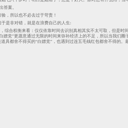
出答案。
考验，所以也不必去过于苛责！
于是非对错，就是在浪费自己的人生:
术等，综合权衡来看：仅仅依靠时间去识别真相其实不太可取，但是时
白嫖党”更愿意通过无限的时间来弥补经济上的不足，所以当我们圈
连道具都舍不得买的“白嫖党”，也遇到过连五毛钱红包都舍不得的