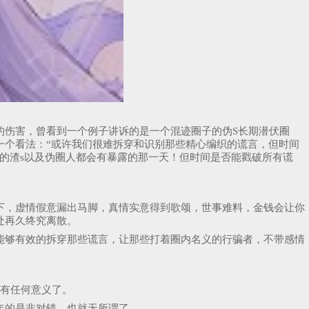
来的伤害，曾看到一个例子讲诉的是一个混迹圈子的伪S长期潜伏圈
一个看法：“或许我们很难拆穿和识别那些精心编织的谎言，但时间
的渣s以及伪圈人都会有暴露的那一天！但时间是否能戳破所有谎
下，虚情假意漏出马脚，真情实意得到歌颂，世事难料，金钱会让你
处再久终究离散。
能够有效的拆穿那些谎言，让那些打着圈内名义的行骗者，不带感情
没有任何意义了。
年的是非对错，也就无所谓了。