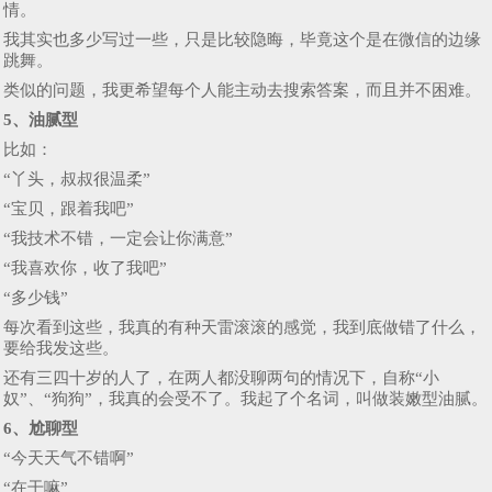
情。
我其实也多少写过一些，只是比较隐晦，毕竟这个是在微信的边缘
跳舞。
类似的问题，我更希望每个人能主动去搜索答案，而且并不困难。
5、油腻型
比如：
“丫头，叔叔很温柔”
“宝贝，跟着我吧”
“我技术不错，一定会让你满意”
“我喜欢你，收了我吧”
“多少钱”
每次看到这些，我真的有种天雷滚滚的感觉，我到底做错了什么，
要给我发这些。
还有三四十岁的人了，在两人都没聊两句的情况下，自称“小
奴”、“狗狗”，我真的会受不了。我起了个名词，叫做装嫩型油腻。
6、尬聊型
“今天天气不错啊”
“在干嘛”