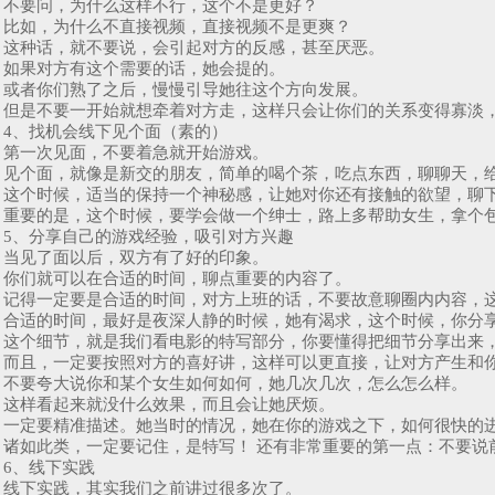
不要问，为什么这样不行，这个不是更好？
比如，为什么不直接视频，直接视频不是更爽？
这种话，就不要说，会引起对方的反感，甚至厌恶。
如果对方有这个需要的话，她会提的。
或者你们熟了之后，慢慢引导她往这个方向发展。
但是不要一开始就想牵着对方走，这样只会让你们的关系变得寡淡
4、找机会线下见个面（素的）
第一次见面，不要着急就开始游戏。
见个面，就像是新交的朋友，简单的喝个茶，吃点东西，聊聊天，
这个时候，适当的保持一个神秘感，让她对你还有接触的欲望，聊
重要的是，这个时候，要学会做一个绅士，路上多帮助女生，拿个
5、分享自己的游戏经验，吸引对方兴趣
当见了面以后，双方有了好的印象。
你们就可以在合适的时间，聊点重要的内容了。
记得一定要是合适的时间，对方上班的话，不要故意聊圈内内容，
合适的时间，最好是夜深人静的时候，她有渴求，这个时候，你分
这个细节，就是我们看电影的特写部分，你要懂得把细节分享出来
而且，一定要按照对方的喜好讲，这样可以更直接，让对方产生和
不要夸大说你和某个女生如何如何，她几次几次，怎么怎么样。
这样看起来就没什么效果，而且会让她厌烦。
一定要精准描述。她当时的情况，她在你的游戏之下，如何很快的
诸如此类，一定要记住，是特写！ 还有非常重要的第一点：不要说
6、线下实践
线下实践，其实我们之前讲过很多次了。