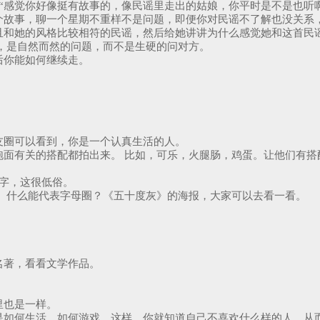
 “感觉你好像挺有故事的，像民谣里走出的姑娘，你平时是不是也听
个故事，聊一个星期不重样不是问题，即便你对民谣不了解也没关系
且和她的风格比较相符的民谣，然后给她讲讲为什么感觉她和这首民谣
，是自然而然的问题，而不是生硬的问对方。
后你能如何继续走。
友圈可以看到，你是一个认真生活的人。
面有关的搭配都拍出来。 比如，可乐，火腿肠，鸡蛋。让他们有搭
文字，这很低俗。
 什么能代表字母圈？《五十度灰》的海报，大家可以去看一看。
名著，看看文学作品。
里也是一样。
是如何生活，如何游戏，这样，你就知道自己不喜欢什么样的人，从而