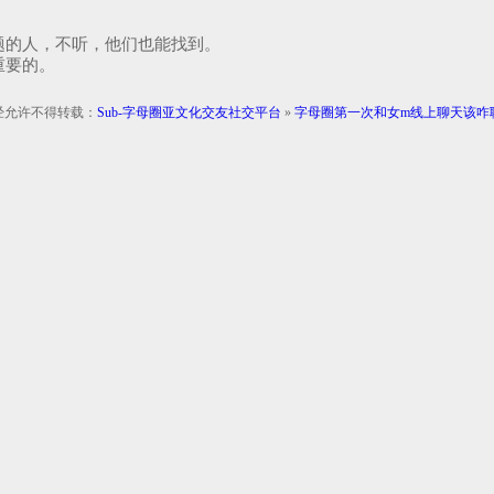
题的人，不听，他们也能找到。
重要的。
经允许不得转载：
Sub-字母圈亚文化交友社交平台
»
字母圈第一次和女m线上聊天该咋