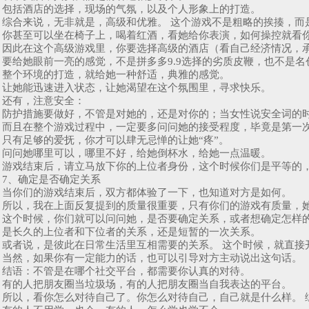
包括酒店的选择，现场的气氛，以及个人形象上的打造。
综合来说，无非就是，高级和优雅。 这个游戏不是粗略的挨揍，而
你甚至可以坐在椅子上，喝着红酒，看她给你表演，如何操控就看
因此在这个高级游戏里，你要选择高级的酒店（看自己经济情况，
要给她眼前一亮的感觉，不是拼多多9.9选择的劣质皮鞭，也不是名创
整个环境的打造，就给她一种舒适，典雅的感觉。
让她能迅速进入状态，让她渴望在这个氛围里，寻求快乐。
还有，注意安全：
防护措施要做好，不管是对她的，还是对你的；当女性说安全词的
而且在整个游戏过程中，一定要多问问她的接受程度，毕竟是第一
只有足够的爱抚，你才可以肆无忌惮的让她“疼”。
问问她哪里可以，哪里不好，给她倒杯水，给她一点温暖。
游戏结束后，请立马放下你的上位者身份，这个时候你们是平等的
7、确定是否确定关系
当你们的游戏结束后，双方都体验了一下，也知道对方是如何。
所以，我在上面反复提到的质量很重要，只有你们的游戏有质量，
这个时候，你们就可以问问她，是否要确定关系，或者想确定怎样
是长久的上位者和下位者的关系，还是短暂的一次关系。
或者说，是彼此在日常生活里互相需要的关系。 这个时候，就直接
当然，如果你有一定能力的话，也可以引导对方主动说出这句话。
结语：不管是在哪个社交平台，都需要你认真的对待。
有的人把朋友圈当垃圾场，有的人把朋友圈当自我表达的平台。
所以，看你怎么对待自己了。你怎么对待自己，自己就是什么样。 