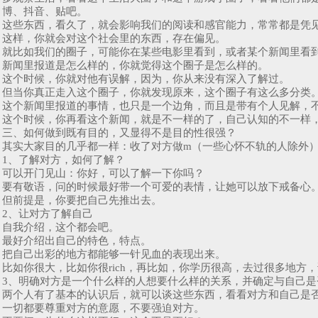
博、抖音、贴吧。
这些东西，看久了，就会影响我们的阅读和感官能力，常常都是凭
这样，你就会对这个社会里的东西，存在偏见。
就比如我们的圈子，可能你在某些电影里看到，或者某个新闻里看
新闻里报道是怎么样的，你就觉得这个圈子是怎么样的。
这个时候，你就对他有误解，因为，你从来没有深入了解过。
但当你真正走入这个圈子，你就发现原来，这个圈子有这么多分类
这个新闻里报道的事情，也只是一个边角，而且是带有个人见解，
这个时候，你再看这个新闻，就是不一样的了，自己认知的不一样
三、如何做到既有目的，又显得不是目的性很强？
其实大家目的几乎都一样：收了对方做m（一些心怀不轨的人除外）
1、了解对方，如何了解？
可以开门见山：你好，可以了解一下你吗？
要有敬语，问的时候最好带一个可爱的表情，让她可以放下戒备心
但前提是，你要把自己先推出去。
2、让对方了解自己
自我介绍，这个都会吧。
最好介绍出自己的特色，特点。
把自己出彩的地方都能够一针见血的表现出来。
比如你很大，比如你很rich，再比如，你学历很高，去过很多地方
3、明确对方是一个什么样的人想要什么样的关系，并确定与自己是
两个人有了基本的认识后，就可以谈这些东西，看看对方和自己是
一切都要尊重对方的意愿，不要强迫对方。