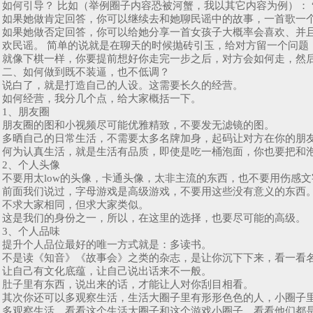
如何引导？ 比如（举例圈子内容恐被河蟹，我以其它内容为例）：
如果她做肯定回答，你可以继续去和她聊民谣中的故事，一首歌一
如果她做否定回答，你可以给她分享一首女孩子大概率会喜欢、并
欢民谣。 简单的说就是在聊天的时候抛砖引玉，给对方留一个问题
就像下棋一样，你要提前想好你走完一步之后，对方会如何走，然
二、如何做到既不装逼，也不低调？
说白了，就是打造自己的人设。这需要长久的经营。
如何经营，我分几个点，给大家概括一下。
1、朋友圈
朋友圈的图和小视频尽可能优雅精致，不要发无滤镜的图。
多晒自己的日常生活，不需要太多名牌加身，起码让对方在你的朋
何为认真生活，就是生活有品质，即使是吃一桶泡面，你也要把和泡
2、个人头像
不要用太low的头像，卡通头像，太非主流的东西，也不要用伤感
前面我们说过，字母游戏是高级游戏，不要用这些没有意义的东西。
不求大家相同，但求大家类似。
这是我们的身份之一，所以，在这里的选择，也要尽可能的高级。
3、个人品味
提升个人品位最好的唯一方式就是：多读书。
不是读《知音》《故事会》之类的杂志，是让你沉下下来，看一看
让自己有文化底蕴，让自己说出话来不一般。
肚子里有东西，说出来的话，才能让人对你刮目相看。
其次你还可以多观察生活，生活大圈子里有形形色色的人，小圈子
多观察生活，看看这个生活大圈子和这个游戏小圈子，看看他们都