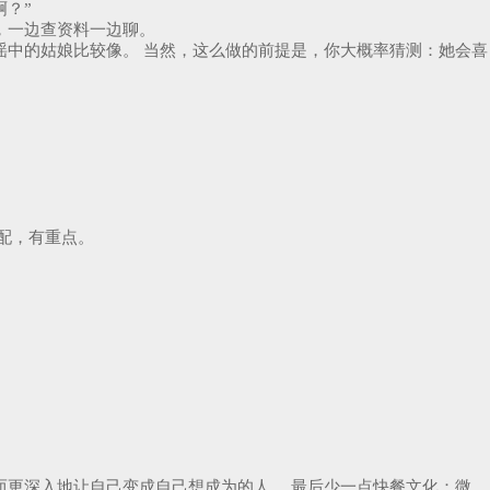
啊？”
，一边查资料一边聊。
中的姑娘比较像。 当然，这么做的前提是，你大概率猜测：她会喜
配，有重点。
更深入地让自己变成自己想成为的人。 最后少一点快餐文化：微