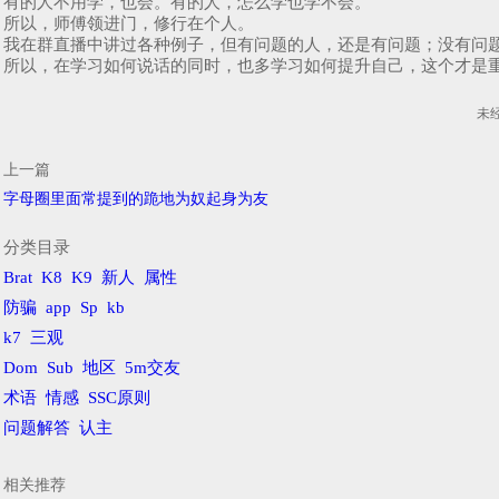
有的人不用学，也会。有的人，怎么学也学不会。
所以，师傅领进门，修行在个人。
我在群直播中讲过各种例子，但有问题的人，还是有问题；没有问
所以，在学习如何说话的同时，也多学习如何提升自己，这个才是
未
上一篇
字母圈里面常提到的跪地为奴起身为友
分类目录
Brat
K8
K9
新人
属性
防骗
app
Sp
kb
k7
三观
Dom
Sub
地区
5m交友
术语
情感
SSC原则
问题解答
认主
相关推荐