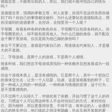
德观念里，不能有出轨的人，所以，我们就不能寻找自己的快乐
吗？
道德观念里，强调的孝敬父母，对人友善，自强不息这些东西你做
到了吗？你自己的事情都没做到，为什么还要站在道德制高点，用
你没做到的道德要求，去控诉，去指责另一个人呢？
字母圈，有着各种各样的角色存在，字母圈可以包容各样的人。但
字母圈里的人，却不能包容其他人。为什么已婚的身份，就不配在
这个圈子里游戏。仅仅是因为他已婚的身份吗？
各位千万要记住，道德是约束自己的，用道德去约束别人，才是最
大的不道德。
二、字母游戏，是两个人的游戏，不是两个人感情。
很多时候，我们想在字母游戏里找到一种依赖并且想发展成为一段
感情。
但这个游戏本质上，是没有感情的。它是两个人，其中一个把自己
的身体交出去，让另一个人玩耍，玩虐。这是游戏最初的样子，它
是一种成人之间的一种戏谑。一种肉体与情感的宣泄，这个行为，
是不需要感情的。
只不过两个人玩得久了，对彼此有了依赖，开始习惯了这个人的存
在。习惯这个人可以用这种常人不会对待自己的方式，来对待自
己。因为独特，所以更显得珍贵。不得不说，有幸运的人，会遇到
自己的终生伴侣，他们彼此之间没有隐瞒，也会互相开发新的爱