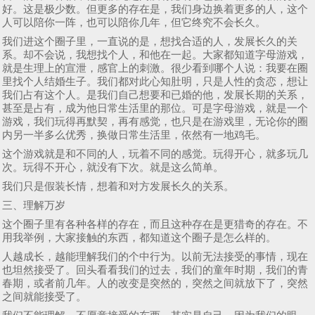
好。这是极少数。但更多的存在是，我们身边换着更多的人，这个
人可以陪你一阵，也可以陪你几年，但它终究不会长久。
我们进这个圈子里，一直说的是，想找合适的人，发展长久的关
系。却不会说，我想找个人，和他在一起。大家都知道字母游戏，
就是生理上的宣泄，感官上的刺激。很少看到哪个人说：我要在圈
里找个人结婚生子。我们都对此心知肚明，只是人性的贪恋，想让
我们占有这个人。是我们自己想要和已婚的他，发展长期的关系，
甚至是占有，成为他日常生活里的那位。可是字母游戏，就是一个
游戏，我们玩得再默契，再有感觉，也只是在游戏里，无论你的圈
内另一半多么优秀，换做日常生活里，依然有一地鸡毛。
这个游戏就是和不同的人，玩着不同的感觉。玩得开心，就多玩几
次。玩得不开心，就没有下次。就是这么简单。
我们只是假装长情，想着和对方发展长久的关系。
三、理解万岁
这个圈子里有各种各样的存在，而且这种存在是更猎奇的存在。不
用我举例，大家接触的东西，都知道这个圈子是怎么样的。
人越成长，越能理解我们的个中行为。以前无法接受的事情，现在
也坦然接受了。回头看看我们的过去，我们的童年时期，我们的青
春期，或者前几年。人的改变是突然的，突然之间就放下了，突然
之间就能接受了。