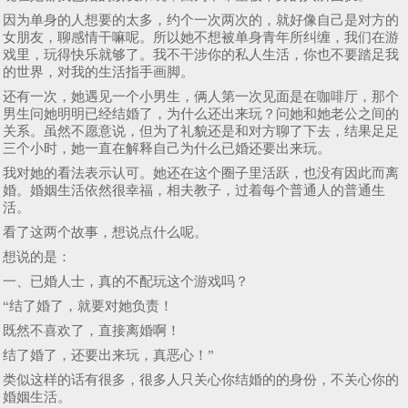
因为单身的人想要的太多，约个一次两次的，就好像自己是对方的
女朋友，聊感情干嘛呢。所以她不想被单身青年所纠缠，我们在游
戏里，玩得快乐就够了。我不干涉你的私人生活，你也不要踏足我
的世界，对我的生活指手画脚。
还有一次，她遇见一个小男生，俩人第一次见面是在咖啡厅，那个
男生问她明明已经结婚了，为什么还出来玩？问她和她老公之间的
关系。虽然不愿意说，但为了礼貌还是和对方聊了下去，结果足足
三个小时，她一直在解释自己为什么已婚还要出来玩。
我对她的看法表示认可。她还在这个圈子里活跃，也没有因此而离
婚。婚姻生活依然很幸福，相夫教子，过着每个普通人的普通生
活。
看了这两个故事，想说点什么呢。
想说的是：
一、已婚人士，真的不配玩这个游戏吗？
“结了婚了，就要对她负责！
既然不喜欢了，直接离婚啊！
结了婚了，还要出来玩，真恶心！”
类似这样的话有很多，很多人只关心你结婚的的身份，不关心你的
婚姻生活。