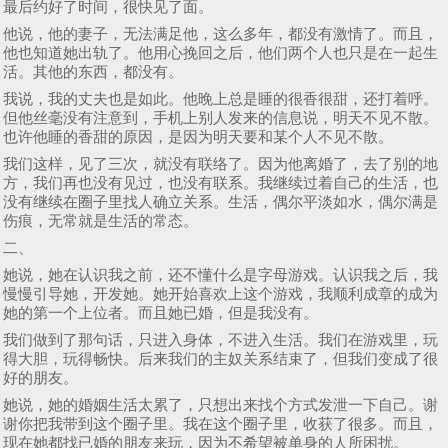
最后约好了时间，很快见了面。
他说，他的妻子，无法满足他，这么多年，都没有激情了。而且，
他也知道她出轨了。他用心挽回之后，他们两个人也只是在一起生
活。其他的东西，都没有。
我说，我的丈夫也是如此。他晚上总是睡的很香很甜，还打着呼。
但他丝毫没有注意到，手机上别人发来的信息说，明天不见不散。
也许他睡的香甜的原因，是因为明天要和某个人不见不散。
我们这样，见了三次，就没有联络了。因为他离婚了，去了别的地
方，我们再也没有见过，也没有联系。我继续过着自己的生活，也
没有继续在圈子里找人确立关系。生活，偶尔平淡如水，偶尔满是
伤痕，无常就是生活的常态。
二、
她说，她在认识我之前，还不懂什么是字母游戏。认识我之后，我
慢慢引导她，开发她。她开始喜欢上这个游戏，我顺利成章的成为
她的第一个上位者。而且她已婚，但是我没有。
我们做到了那句话，只进入身体，不进入生活。我们在游戏里，玩
得大胆，玩得畅快。后来我们的主奴关系结束了，但我们变成了很
好的朋友。
她说，她的婚姻生活太累了，只想出来找个方式发泄一下自己。谢
谢你把我带到这个圈子里。我在这个圈子里，收获了很多。而且，
现在她都找已婚的朋友来玩，因为不希望被单身的人所困扰。