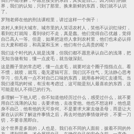
我们不能理解，不愿意接受的东西，其实是自己。因为我们的眼
界，我们的认知，只到了那里。换来新鲜的东西，我们就不认识
了。
罗翔老师在他的刑法课程里，讲过这样一个例子：
农村人来到大城市。城市里的人笑话农村人，笑他不认识红绿灯，
看到红灯就闯，看到绿灯不走，真是蠢。他们觉得自己优越，觉得
自己高人一等。但是，如果把这些人拿到农村里，他们也未必认得
出大麦和稻谷，和高粱和玉米，他们有什么高贵的呢？
我们这个时代的人就是浅薄，但我们都不愿意承认自己的浅薄，把
无知当做有知，懂一点皮毛，就当做深刻。
这是圈子里的常态吧，懂一点皮毛，就要对这个圈子指指点点。看
不惯，就喷，就骂，毫无逻辑可言。我们沉不住气，无法静心思考
学习，但凡有一点不对自己口味的东西，就用各种词汇去谩骂。当
我们谩骂的时候，有没有考虑过，这可能是别人最喜欢的东西，这
可能是别人不得已的行为。
多理解一下他人吧，你不知道他经历过什么，感受过什么，就不要
用自己浅薄的认知，去要求他，去改变他。他也不想这样，他也是
身不由己，他有他的无可奈何。不是要求大家去做圣母，而是让大
家在认识和了解这件事情之后，再去对他的事情做评价，不要一刀
切，不要非黑即白。
这个世界是多面的，人也是。我们在不同的人面前，披着不同的外
衣，遇到同类，才会展现自己。在确保自己的安全之前，一直伪