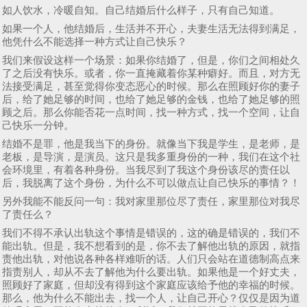
如人饮水，冷暖自知。自己结婚后什么样子，只有自己知道。
如果一个人，他结婚后，生活并不开心，夫妻生活无法得到满足，
他凭什么不能选择一种方式让自己快乐？
我们来假设这样一个场景：如果你结婚了，但是，你们之间相处久
了之后没有快乐。或者，你一直掩藏着你某种癖好。而且，对方无
法接受满足，甚至觉得你变态恶心的时候。那么在照顾好你的妻子
后，给了她足够的时间，也给了她足够的金钱，也给了她足够的照
顾之后。那么你能否花一点时间，找一种方式，找一个空间，让自
己快乐一分钟。
结婚不是罪，他是我当下的身份。就像当下我是学生，是老师，是
老板，是导演，是演员。这只是我多重身份的一种，我们在这个社
会环境里，有着各种身份。当我尽到了我这个身份该尽的责任以
后，我脱离了这个身份，为什么不可以做点让自己快乐的事情？！
另外我能不能反问一句：我对家里那位尽了责任，家里那位对我尽
了责任么？
我们不得不承认出轨这个事情是错误的，这的确是错误的，我们不
能出轨。但是，我不想看到的是，你不去了解他出轨的原因，就指
责他出轨，对他说各种各样难听的话。人们只会站在道德制高点来
指责别人，却从不去了解他为什么要出轨。如果他是一个好丈夫，
照顾好了家庭，但却没有得到这个家庭应该给予他的幸福的时候。
那么，他为什么不能出去，找一个人，让自己开心？仅仅是因为道