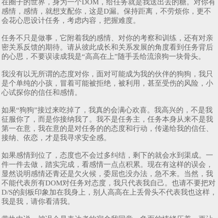
在圈子的世界，身为一个DOM，给任务就是我送出去的糖。对你有
感情，感情，就想支配你，这是D漏。保持距离，不劳烦你，更不
会花心思设计任务，考虑内容，把握难度。
任务不只是做事，它附着我的感情、对你的考察和训练，还有对亲
密关系反馈的期待。请从彼此成长和关系发展的角度看到任务背后
的心思，不要误读成我是“高高在上”随手丢给流浪狗一块骨头。
我没有以无所谓的态度对你，面对可能成为我的伙伴的狗狗，我只
是个单纯的小孩，冒着可能被拒绝，被利用，甚至受伤的风险，小
心试探你的信任和感情。
如果“狗狗”接过来吃掉了，我真的会满心欢喜。我高兴的，不是我
征服你了，而是你接纳我了。我不是任务主，任务本身从来不是我
第一在意，我在意的是对任务的的态度和行动，传递给我的信任、
接纳、依恋，才是我寻求安全感。
如果感情到位了，态度也不会过多纠结，剩下的就会水到渠成。一
件一件去做，踏实完成，看感情一点点积累。现在有这样的误会，
显然说明感情还青还是欠火候，委屈也没办法，急不来。当然，我
不能代表所有DOM对任务对态度，我只代表我自己。也请不要把对
D/S的刻板印象加在我身上，别人高高在上丢骨头不代表我也这样，
我是我，请你看清我。