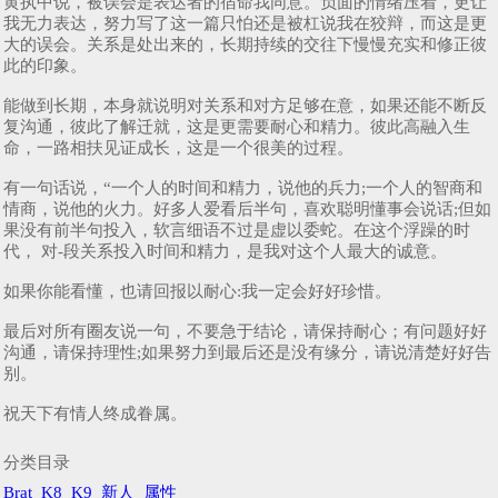
黄执中说，被误会是表达者的宿命我同意。负面的情绪压着，更让
我无力表达，努力写了这一篇只怕还是被杠说我在狡辩，而这是更
大的误会。关系是处出来的，长期持续的交往下慢慢充实和修正彼
此的印象。
能做到长期，本身就说明对关系和对方足够在意，如果还能不断反
复沟通，彼此了解迁就，这是更需要耐心和精力。彼此高融入生
命，一路相扶见证成长，这是一个很美的过程。
有一句话说，“一个人的时间和精力，说他的兵力;一个人的智商和
情商，说他的火力。好多人爱看后半句，喜欢聪明懂事会说话;但如
果没有前半句投入，软言细语不过是虚以委蛇。在这个浮躁的时
代， 对-段关系投入时间和精力，是我对这个人最大的诚意。
如果你能看懂，也请回报以耐心:我一定会好好珍惜。
最后对所有圈友说一句，不要急于结论，请保持耐心；有问题好好
沟通，请保持理性;如果努力到最后还是没有缘分，请说清楚好好告
别。
祝天下有情人终成眷属。
分类目录
Brat
K8
K9
新人
属性