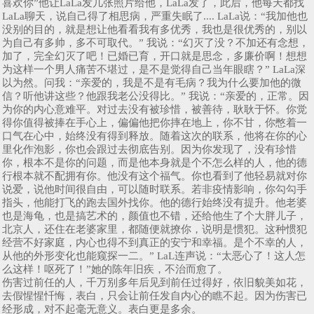
喜欢你”他让LaLa发几张照片给他，LaLa发了，此后，他每天都找
LaLa聊天，说自己得了相思病，严重失眠了.... LaLa说：“我加他也
没别的目的，就是想让他看看我有多优秀，我也是很优秀的，别以
为自己有多帅，多不可取代。” 我说：“幻灭了没？不加还有念想，
加了，完全幻灭了吧！已婚已育，开口就是思念，多廉价啊！想想
为这样一个男人痛苦不堪过，是不是觉得自己当年眼瞎？” LaLa深
以为然。问我：“亲爱的，我是不是有毛病？我为什么要加他的微
信？听他讲这些？他跟我老公没得比。” 我说：“亲爱的，正常。因
为你的内心意难平。对过去没有被珍惜，被善待，耿耿于怀。你觉
得你值得被捧在手心上，偏偏他把你摔在地上，你不甘，你憋着一
口气在心中，始终没有得到释放。随着这次的联系，他将在你的心
里化作泡影，你也会跟过去彻底告别。因为你发现了，没有珍惜
你，根本不是你的问题，而是他本身就是个不怎么样的人，他的德
行根本就不配拥有你。他没有这个福气。你也看到了他轻易就对你
说爱，说他时间很自由，可以随时联系。若非疫情影响，你勾勾手
指头，他能打飞的跑去国外找你。他的德行始终没有提升。他老婆
也是海龟，也是搞艺术的，颜值也不错，还给他生了个大胖儿子，
北京人，还住在老婆家里，都随便就撩你，说明是惯犯。这种惯犯
经营不好家庭，内心也得不到真正的安宁和幸福。是个不幸的人，
从他的外形变化也能窥探一二。” LaL连声说：“太恶心了！这人怎
么这样！呕死了！”她的陈年旧疾，不治而愈了。
伤害过前任的人，千万别多年后见到前任过得好，依旧貌美如花，
去假惺惺忏悔，表白，只会让前任发自内心的瞧不起。因为伤害已
经形成，对不起毫无意义。表白更是多余。