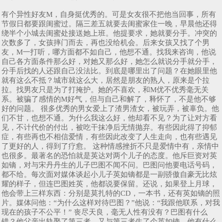
有个异性好友M，自身挺优秀的。可是女友很不把他当回事，所有
节假日都要跟闺蜜过。隔三差五就要去闺蜜家住一晚，早晨他还得
绕半个小城去闺蜜处接送她上班。他提要求，她就要分手。冲突的
次数多了，女孩摔门而去，再也没给机会。后来女孩又找了个男
友，M一打听，哪方面都不如自己，他想不通。找我来咨询，他说
自己各方面条件那么好，对她又那么好，她怎么就说分手就分手，
分手后找的人还跟自己没法比。到底是哪里出了问题？在她眼里他
就有这么不抵？城市就这么大，居然是朋友的熟人，原来是个拉
拉。找男友只是为了打掩护。她的不喜欢，和M优不优秀毫无关
系。被骗了感情的M好气，但与自己和解了，释怀了，不是他不够
好的问题。 很多优秀的男女爱上了渣男渣女，被玩弄，被辜负。他
们不甘，也想不通。为什么我这么好，他却看不见？为了让对方看
见，不计代价的付出，被吃干抹净后无情抛弃。有些因此得了抑郁
症，有些再也不相信爱情，有些因此改变了人生走向，也有些遇见
了更好的人，得到了疗愈。 这种情感挫折不只是爱情中有，亲情中
也很多。最著名的恐怕就是英达对两个儿子的态度。他斥巨资对英
如镝，对与宋丹丹生的儿子巴图不闻不问。巴图问他要电话号码，
都不给。每次面对媒体谈起小儿子英如镝都是一副骄傲自豪无比炫
耀的样子，但连巴图姓英，他都说要保留。还说，如果登上月球，
他会带上三样东西：分别是莫扎特的CD，一本书，还有英如镝的照
片。媒体问他：“为什么这样对待巴图？”他说：“我跟他联系，对我
现在的孩子不公平！” 丧尽天良，毫无人性有没有？巴图有什么
错？他父亲出轨娶了第三者，又与第三者生了个英如镝，他有什么