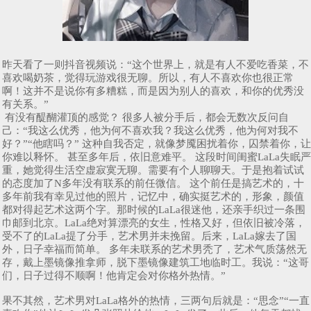
昨天看了一则抖音视频说：“这个世界上，就是有人不爱吃香菜，不
喜欢喝奶茶，觉得玩游戏很无聊。所以，有人不喜欢你也很正常
啊！这并不是说你有多糟糕，而是因为别人的喜欢，和你的优秀没
有关系。”
有没有醍醐灌顶的感觉？ 很多人被分手后，都会无数次反问自
己：“我这么优秀，他为何不喜欢我？我这么优秀，他为何对我不
好？”“他瞎吗？” 这种自我否定，就像梦魇困扰着你，囚禁着你，让
你难以释怀。 甚至多年后，依旧意难平。 这段时间闺蜜LaLa失眠严
重，她觉得生活空虚寂寞无聊。需要有个人聊聊天。于是抱着试试
的态度加了N多年没有联系的前任微信。 这个前任是搞艺术的，十
多年前我有幸见过他的照片，记忆中，确实挺艺术的，形象，颜值
都对得起艺术这两个字。那时候的LaLa很迷他，还亲手织过一条围
巾邮到北京。LaLa绝对算漂亮的女生，性格又好，但依旧被冷落，
受不了的LaLa提了分手，艺术男并未挽留。后来，LaLa嫁去了国
外，日子幸福而简单。 多年未联系的艺术男秃了，艺术气质荡然无
存，戴上墨镜像推拿师，脱下墨镜像建筑工地临时工。我说：“这哥
们，日子过得不顺啊！他肯定会对你格外热情。”
果不其然，艺术男对LaLa格外的热情，三两句后就是：“思念”“一直