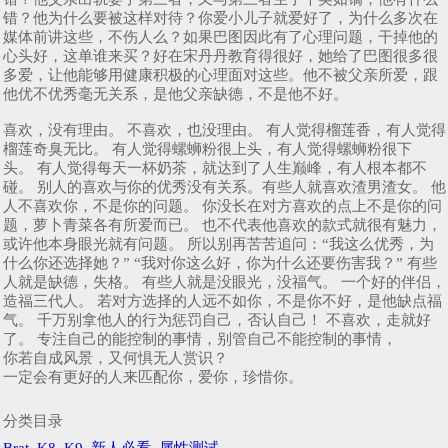
错？他为什么要被这样对待？你爱小儿子就爱好了，为什么多次在
媒体前讲这些，不伤人么？如果巴图因此有了心理问题，干掉他的
心头好，这单谁来买？好在宋丹丹教育得很好，她给了巴图很多很
多爱，让他能够用健康积极的心理面对这些。他不被父亲所爱，跟
他优不优秀毫无关系，是他父亲缺德，不是他不好。
喜欢，没有理由。 不喜欢，也没理由。 有人觉得榴莲香，有人觉得
榴莲奇臭无比。 有人觉得螺蛳粉很上头，有人觉得螺蛳粉很下
头。 有人觉得每天一杯奶茶，就达到了人生巅峰，有人根本都不
碰。 别人的喜欢与你的优秀没有关系。有些人就喜欢渣男渣女。 他
人不喜欢你，不是你的问题。 你没长在对方喜欢的点上不是你的问
题，萝卜青菜各有所爱而已。 也不代表他喜欢的款式就很有魅力，
或许他本身眼光就有问题。 所以别再苦苦追问：“我这么优秀，为
什么你还选择她？” “我对你这么好，你为什么还要伤害我？” 有些
人就是缺德，失格。 有些人就是没眼光，没福气。 一个好的伴侣，
造福三代人。 若对方选择的人远不如你，不是你不好，是他缺点福
气。 千万别拿他人的行为惩罚自己，否认自己！ 不喜欢，走就好
了。 专注自己的能控制的事情，别管自己不能控制的事情，
你若自成风景，又何惧无人赏识？
一定会有更好的人来匹配你，爱你，珍惜你。
分类目录
Brat
K8
K9
新人必看
属性测试